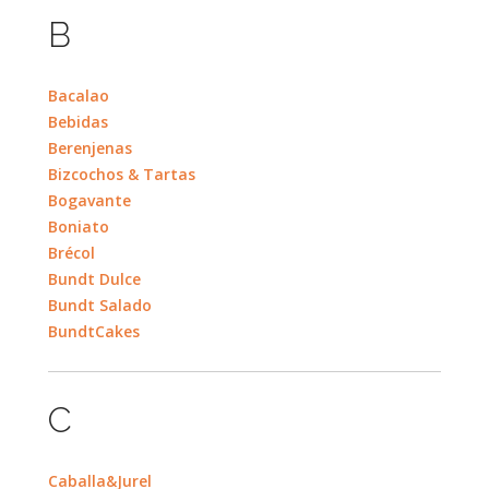
B
Bacalao
Bebidas
Berenjenas
Bizcochos & Tartas
Bogavante
Boniato
Brécol
Bundt Dulce
Bundt Salado
BundtCakes
C
Caballa&Jurel