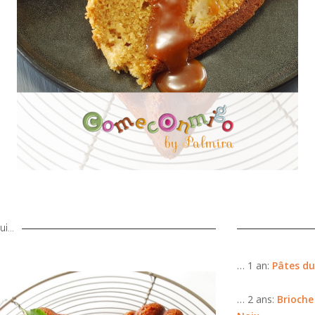
i...
… 1 an:
Pâtes du
… 2 ans:
Brioche 