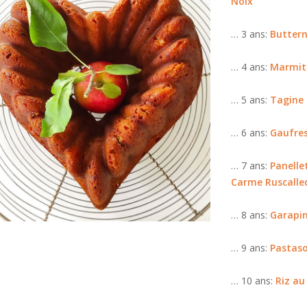
Noix
… 3 ans:
Buttern
… 4 ans:
Marmit
… 5 ans:
Tagine 
… 6 ans:
Gaufres
… 7 ans:
Panelle
Carme Ruscalle
… 8 ans:
Garapin
… 9 ans:
Pastaso
… 10 ans:
Riz au