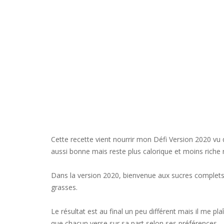
Cette recette vient nourrir mon Défi Version 2020 vu q
aussi bonne mais reste plus calorique et moins riche 
Dans la version 2020, bienvenue aux sucres complets 
grasses.
Le résultat est au final un peu différent mais il me pl
que chacun verse sur sa part selon ses préférences.