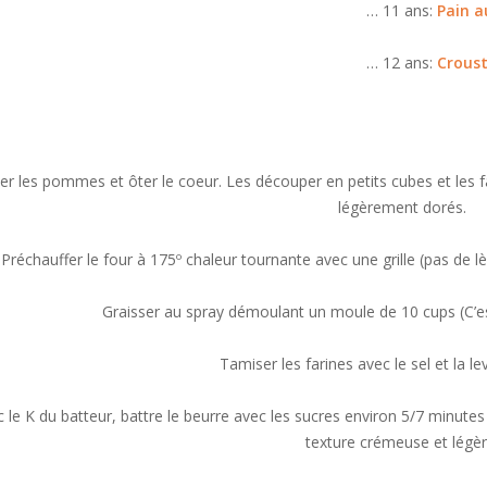
… 11 ans:
Pain a
… 12 ans:
Croust
er les pommes et ôter le coeur. Les découper en petits cubes et les faire
légèrement dorés.
Préchauffer le four à 175º chaleur tournante avec une grille (pas de lèc
Graisser au spray démoulant un moule de 10 cups (C’es
Tamiser les farines avec le sel et la le
 le K du batteur, battre le beurre avec les sucres environ 5/7 minut
texture crémeuse et légèr