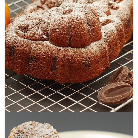
color te enamorará.
Un delicioso bundtcake de calabaza con sus chips de chocolate cuyo
CHIPS DE CHOCOLATE
BUNDTCAKE DE CALABAZA ASADA &