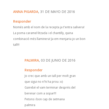
ANNA PIGARDA
, 31 DE MAYO DE 2016
Responder
Només amb el nom de la recepta ja t'entra salivera!
La poma caramel·litzada i el chantilly, quina
combinació més llaminera! Ja em menjaria jo un bon
tall!!!
PALMIRA
, 03 DE JUNIO DE 2016
Responder
Jo crec que amb un tall per molt gran
que sigui no n'hi ha prou :o)
Gairebé el vam terminar després del
berenar com a sopar!!!
Petons i bon cap de setmana
palmira