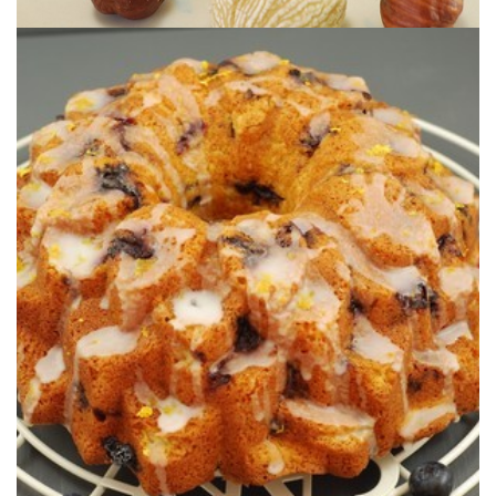
ralladura de limón, perfecto para cualquier celebración.
Un bundtcake sabroso de arándanos frescos con un toque de
LIMÓN)
(BUNDTCAKE DE ARÁNDANOS Y
BLUEBERRY & LEMON BUNDTCAKE