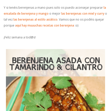
Y si tenéis berenjenas a mano pues solo os puedo aconsejar preparar
la
ensalada de berenjena y mango
o mejor
las berenjenas con miel y curry
o
tal vez
las berenjenas al estilo asiático
. Vamos que no os podéis quejar
porque
aquí hay muuuchas recetas con berenjena
:o)
¡Feliz semana a tod@s!