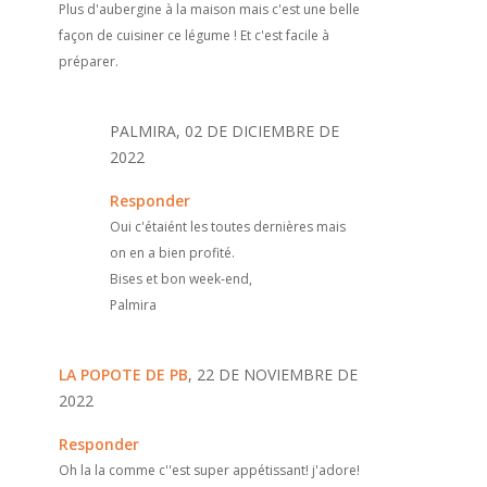
Plus d'aubergine à la maison mais c'est une belle
façon de cuisiner ce légume ! Et c'est facile à
préparer.
PALMIRA, 02 DE DICIEMBRE DE
2022
Responder
Oui c'étaiént les toutes dernières mais
on en a bien profité.
Bises et bon week-end,
Palmira
LA POPOTE DE PB
, 22 DE NOVIEMBRE DE
2022
Responder
Oh la la comme c''est super appétissant! j'adore!