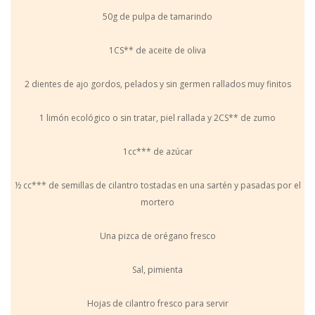
50g de pulpa de tamarindo
1CS** de aceite de oliva
2 dientes de ajo gordos, pelados y sin germen rallados muy finitos
1 limón ecológico o sin tratar, piel rallada y 2CS** de zumo
1cc*** de azúcar
½ cc*** de semillas de cilantro tostadas en una sartén y pasadas por el
mortero
Una pizca de orégano fresco
Sal, pimienta
Hojas de cilantro fresco para servir