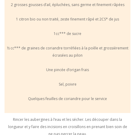
2 grosses gousses d’ail, épluchées, sans germe et finement râpées
1 citron bio ou non traité, zeste finement râpé et 2CS* de jus
1cc*** de sucre
½ cc*** de graines de coriandre torréfiées à la poêle et grossièrement
écrasées au pilon
Une pincée d’origan frais
Sel, poivre
Quelques feuilles de coriandre pour le service
Rincer les aubergines à l’eau et les sécher. Les découper dans la
longueur et y faire des incisions en croisillons en prenant bien soin de
ne pas percer la peau.