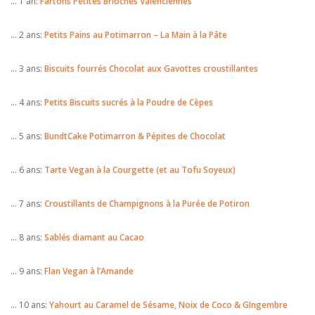
… 1 an:
Fartons Petites Brioches Valenciennes
… 2 ans:
Petits Pains au Potimarron – La Main à la Pâte
… 3 ans:
Biscuits fourrés Chocolat aux Gavottes croustillantes
… 4 ans:
Petits Biscuits sucrés à la Poudre de Cèpes
… 5 ans:
BundtCake Potimarron & Pépites de Chocolat
… 6 ans:
Tarte Vegan à la Courgette (et au Tofu Soyeux)
… 7 ans:
Croustillants de Champignons à la Purée de Potiron
… 8 ans:
Sablés diamant au Cacao
… 9 ans:
Flan Vegan à l’Amande
… 10 ans:
Yahourt au Caramel de Sésame, Noix de Coco & GIngembre