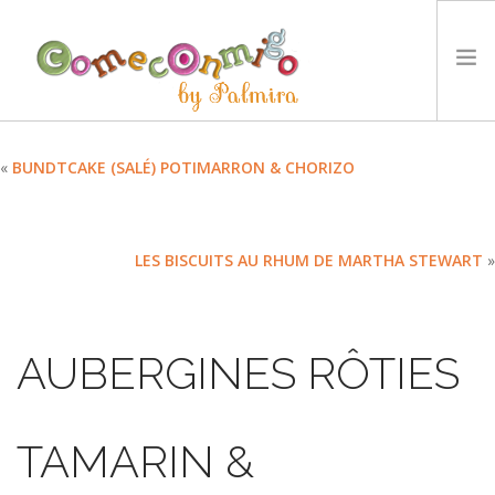
ACCUEIL
«
BUNDTCAKE (SALÉ) POTIMARRON & CHORIZO
RECETTES
PRIX
LES BISCUITS AU RHUM DE MARTHA STEWART
»
NOTRE PHILOSOPHIE
DÉFIS
TYCCS
AUBERGINES RÔTIES
LANGUE :
SEARCH SITE
TAMARIN &