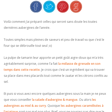
Voilà comment j’ai préparé celles qui seront sans doute les toutes
dernières aubergines de l’année.
Toutes simples mais pleines de saveurs et peu de travail vu que c’est le
four qui se débrouille tout seul ;o)
La pulpe de tamarin leur apporte un petit goût aigre-doux qui m’a très
agréablement surprise, comme l’a fait
la mélasse de grenade en son
temps dans cette recette
. Je crois que c’est un ingrédient qui va trouver
sa place dans mes placards tout comme le zaatar et les citrons confits au
sel.
Et puis si vous avez encore quelques aubergines sous la main je ne peux
que vous conseiller
la salade d’aubergine & mangue
. Ou alors
les
aubergines au miel & au curry
. Quoique
les aubergines caramélisées à
l’asiatique
sont pas mal non plus. Bref, vous ne pourrez pas dire que le