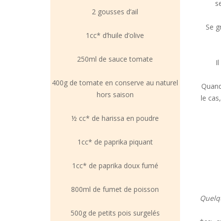
s
2 gousses d’ail
Se g
1cc* d’huile d’olive
250ml de sauce tomate
I
400g de tomate en conserve au naturel
Quand 
hors saison
le cas
½ cc* de harissa en poudre
1cc* de paprika piquant
1cc* de paprika doux fumé
800ml de fumet de poisson
Quelqu
500g de petits pois surgelés