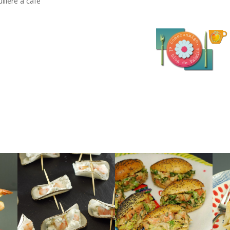
illère à café
simple.
Délicieux et tellement
Elégant et original.
er
CREVETTE
CREVETTE
BRIOCHÉS À LA