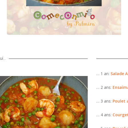
i...
… 1 an:
Salade A
… 2 ans:
Ensaïma
… 3 ans:
Poulet 
… 4 ans:
Courget