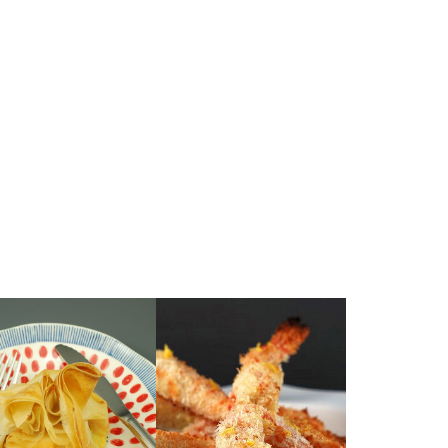
gourmand!
soigner sa ligne.
Tellement beau et
et grillées au four pour
de la noix de coco râpée
simplement panées dans
brick)
servir des crevettes: tout
feuilles de
simple et originale de
Une façon à la fois
(avec des