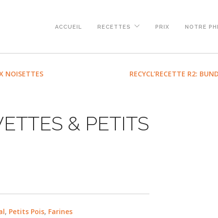
ACCUEIL
RECETTES
PRIX
NOTRE PH
UX NOISETTES
RECYCL’RECETTE R2: BUN
ETTES & PETITS
al
,
Petits Pois
,
Farines