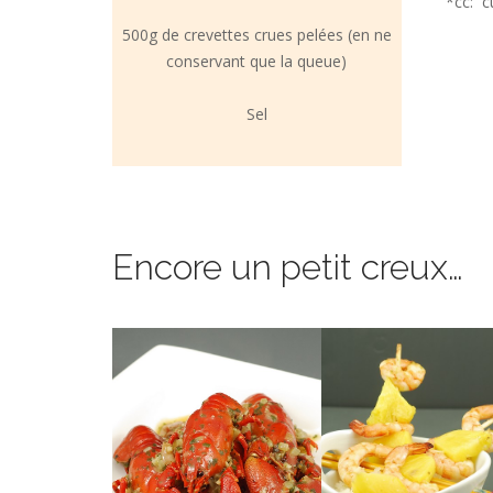
*cc: cu
500g de crevettes crues pelées (en ne
conservant que la queue)
Sel
Encore un petit creux…
whisky.
super simple sauce au
léger et savoureux.
dans une délicieuse et
Parfaites pour un dîn
Des écrevisses cuisinées
ANANAS