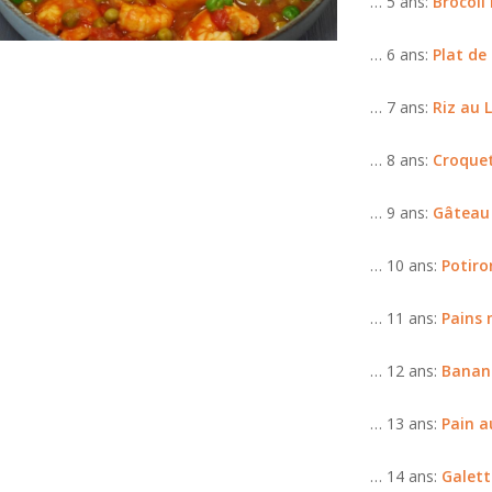
… 5 ans:
Brocoli
… 6 ans:
Plat de
… 7 ans:
Riz au L
… 8 ans:
Croquet
… 9 ans:
Gâteau 
… 10 ans:
Potiro
… 11 ans:
Pains 
… 12 ans:
Banan
… 13 ans:
Pain a
… 14 ans:
Galett