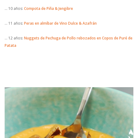
… 10 años:
Compota de Piña & Jengibre
… 11 años:
Peras en almíbar de Vino Dulce & Azafrán
… 12 años:
Nuggets de Pechuga de Pollo rebozados en Copos de Puré de
Patata