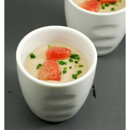
suave casi dulce de la castaña.
ligeramente amargo del pomelo dan un empujoncito al sabor tan
Una crema donde el toque de picante cítrico del jengibre y el toque
POMELO ROSA
CREMA DE CASTAÑAS, JENGIBRE &