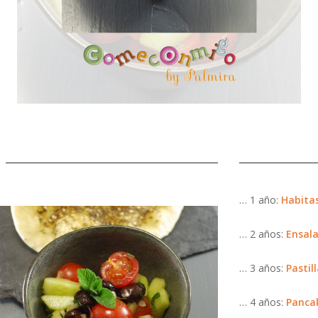
… 1 año:
Habita
… 2 años:
Ensala
… 3 años:
Pastil
… 4 años:
Pancak