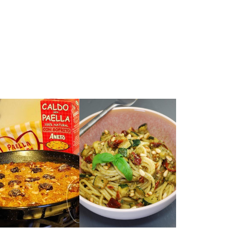
 cocina norte africana.
e tanto me gustan de
tices dulces y salados
Sencillamente perfecto.
 arroz distinto con los
na idea para preparar
CALABACÍN
MARROQUÍ
CON PESTO DE
TAGINE
PASTA LARGA
ESTILO DE UN
PAELLA AL