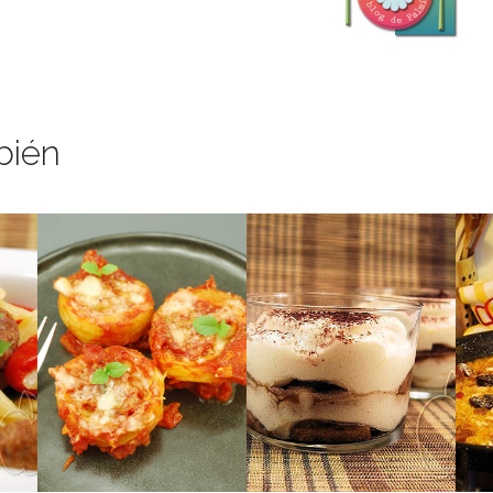
bién
les.
s
igar
la
tra
qu
clásico italiano.
ma
un
Mi versión de un gran
Un viaje directo a Italia.
un
es
U
las
MARNIER)
ITALIANO
ina
ta
CON GRAND
AL ESTILO
CLÁSICO (PERO
ALCACHOFAS
LLAS
TIRAMISÚ