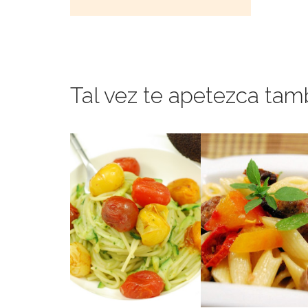
Tal vez te apetezca tam
resultados son increíb
las albondiguillas, lo
;o)
es usar polenta para l
Más allá de la boloñesa
delicioso. Mi truco ex
plato completo y
cherry y pasta para 
(vegano)
de carne con tomat
SALTEADOS
unas mino albondiguil
fantástica que comb
TOMATES
Una ensalada de pas
AGUACATE &
CON SALSA DE
ALBONDIGUI
ESPAGUETIS
CON
DÚO DE