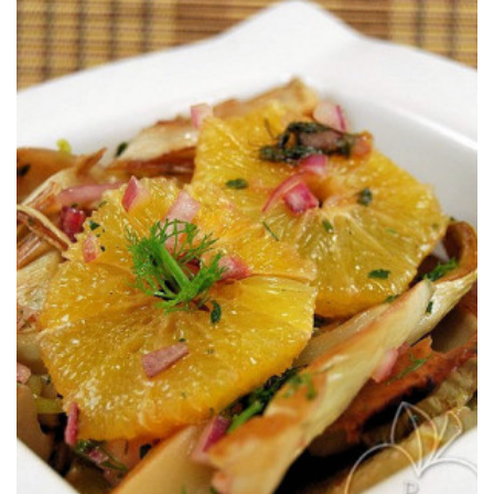
perfectos para cuidarnos.
donde hinojo asado y gajos de naranja nos aportan minerales
Una ensalada templada ideal para los meses más fríos del año
ASADO Y NARANJA
ENSALADA TEMPLADA DE HINOJO