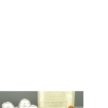
en los postres ? :o)