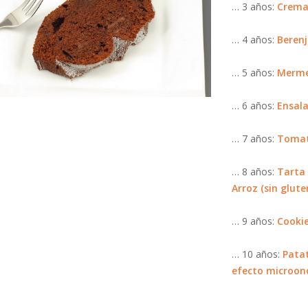
… 3 años:
Crema 
… 4 años:
Berenj
… 5 años:
Merme
… 6 años:
Ensal
… 7 años:
Tomat
… 8 años:
Tarta 
Arroz (sin glute
… 9 años:
Cookie
… 10 años:
Patat
efecto microon