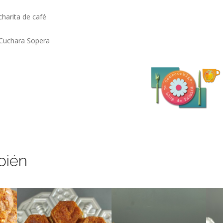
charita de café
Cuchara Sopera
bién
a lo grande!
¡Para darse un homenaje