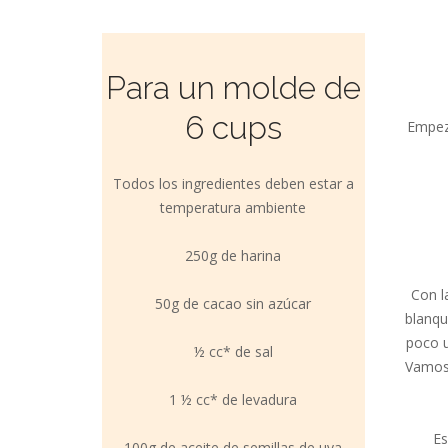
Para un molde de
6 cups
Empez
Todos los ingredientes deben estar a
temperatura ambiente
250g de harina
Con l
50g de cacao sin azúcar
blanqu
poco u
½ cc* de sal
Vamos 
1 ½ cc* de levadura
Es
100g de aceite de semillas de uva