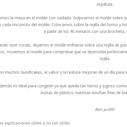
espátula.
emos la masa en el molde con cuidado. Golpeamos el molde sobre u
n cada rinconcito del molde. Colocamos sobre la rejilla del horno 
a partir de los 40 minutos con una brocheta, y
ndo esté cocido, dejamos el molde enfriarse sobre una rejilla de pa
po, movemos el molde para comprobar que se desmolda perfectamente
rejilla.
 muchos bundtcakes, el sabor y la textura mejoran de un día para el 
demás es ideal para congelar ya que queda tan tierno y jugoso com
bolsas de plástico nuestras lonchas frías de bu
Bon profit!
s explicaciones útiles o no tan útiles