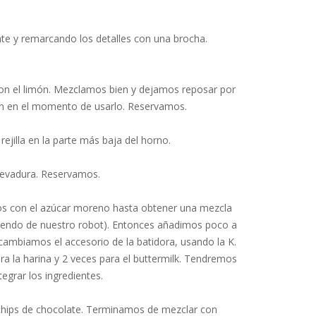
e y remarcando los detalles con una brocha.
n el limón. Mezclamos bien y dejamos reposar por
n en el momento de usarlo. Reservamos.
ejilla en la parte más baja del horno.
 levadura. Reservamos.
evos con el azúcar moreno hasta obtener una mezcla
iendo de nuestro robot). Entonces añadimos poco a
cambiamos el accesorio de la batidora, usando la K.
a la harina y 2 veces para el buttermilk. Tendremos
tegrar los ingredientes.
 chips de chocolate. Terminamos de mezclar con