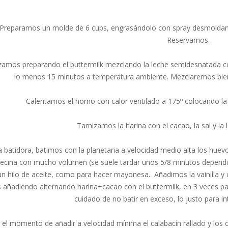
Preparamos un molde de 6 cups, engrasándolo con spray desmoldant
Reservamos.
amos preparando el buttermilk mezclando la leche semidesnatada co
lo menos 15 minutos a temperatura ambiente. Mezclaremos bie
Calentamos el horno con calor ventilado a 175º colocando la r
Tamizamos la harina con el cacao, la sal y la
a batidora, batimos con la planetaria a velocidad medio alta los hu
ecina con mucho volumen (se suele tardar unos 5/8 minutos depend
n hilo de aceite, como para hacer mayonesa. Añadimos la vainilla y 
añadiendo alternando harina+cacao con el buttermilk, en 3 veces par
cuidado de no batir en exceso, lo justo para in
 el momento de añadir a velocidad mínima el calabacín rallado y los