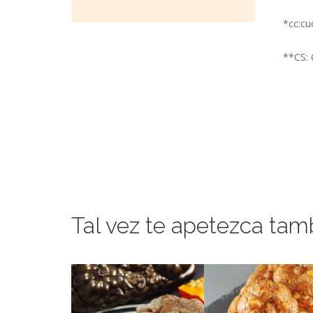
*cc:cu
**CS: 
Tal vez te apetezca tam
clásicos.
por la vista.
Dando una vuelta a los