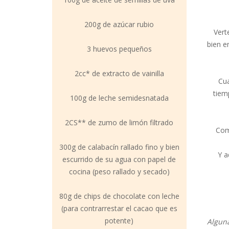
200g de azúcar rubio
Vert
bien e
3 huevos pequeños
2cc* de extracto de vainilla
Cua
tiem
100g de leche semidesnatada
2CS** de zumo de limón filtrado
Como
300g de calabacín rallado fino y bien
Y a
escurrido de su agua con papel de
cocina (peso rallado y secado)
80g de chips de chocolate con leche
(para contrarrestar el cacao que es
potente)
Alguna