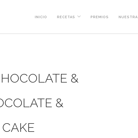
INICIO
RECETAS
PREMIOS
NUESTRA 
CHOCOLATE &
OCOLATE &
 CAKE