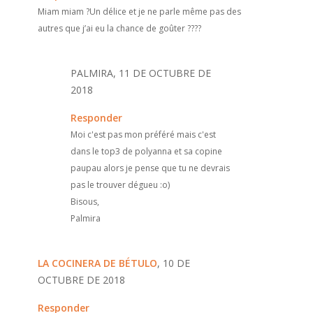
Miam miam ?Un délice et je ne parle même pas des
autres que j’ai eu la chance de goûter ????
PALMIRA, 11 DE OCTUBRE DE
2018
Responder
Moi c'est pas mon préféré mais c'est
dans le top3 de polyanna et sa copine
paupau alors je pense que tu ne devrais
pas le trouver dégueu :o)
Bisous,
Palmira
LA COCINERA DE BÉTULO
, 10 DE
OCTUBRE DE 2018
Responder