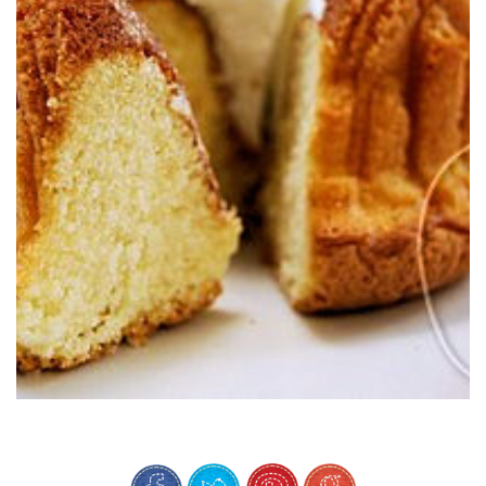
bundtcake. Delicioso y ligero :o)
El primer bundtcake que he preparado con mi primer molde de
CAKE (DE NATA MONTADA)
WHIPPED CREAM & VANILLA BUNDT