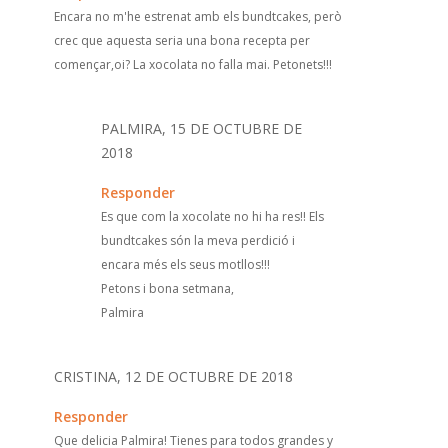
Encara no m'he estrenat amb els bundtcakes, però
crec que aquesta seria una bona recepta per
començar,oi? La xocolata no falla mai. Petonets!!!
PALMIRA, 15 DE OCTUBRE DE
2018
Responder
Es que com la xocolate no hi ha res!! Els
bundtcakes són la meva perdició i
encara més els seus motllos!!!
Petons i bona setmana,
Palmira
CRISTINA, 12 DE OCTUBRE DE 2018
Responder
Que delicia Palmira! Tienes para todos grandes y