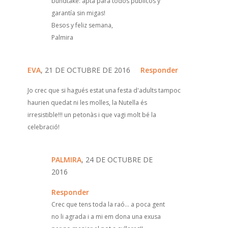
bundtake: apta para todos públicos y
garantía sin migas!
Besos y feliz semana,
Palmira
EVA
, 21 DE OCTUBRE DE 2016
Responder
Jo crec que si hagués estat una festa d'adults tampoc
haurien quedat ni les molles, la Nutella és
irresistible!!! un petonàs i que vagi molt bé la
celebració!
PALMIRA
, 24 DE OCTUBRE DE
2016
Responder
Crec que tens toda la raó... a poca gent
no li agrada i a mi em dona una exusa