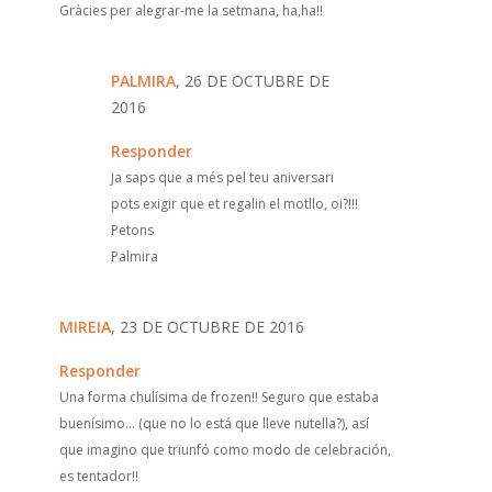
Gràcies per alegrar-me la setmana, ha,ha!!
PALMIRA
, 26 DE OCTUBRE DE
2016
Responder
Ja saps que a més pel teu aniversari
pots exigir que et regalin el motllo, oi?!!!
Petons
Palmira
MIREIA
, 23 DE OCTUBRE DE 2016
Responder
Una forma chulísima de frozen!! Seguro que estaba
buenísimo... (que no lo está que lleve nutella?), así
que imagino que triunfó como modo de celebración,
es tentador!!