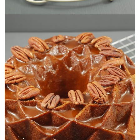
Un bundtcake que te enamorará.
CARAMELO SALADO
WHISKY CON GLASEADO DE
BUNDT CAKE DE NUECES PECANAS &