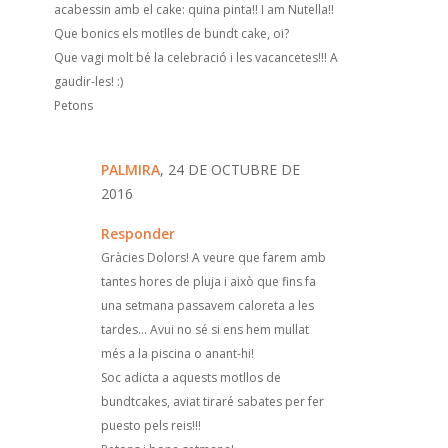
acabessin amb el cake: quina pinta!! I am Nutella!!
Que bonics els motlles de bundt cake, oi?
Que vagi molt bé la celebració i les vacancetes!!! A
gaudir-les! :)
Petons
PALMIRA
, 24 DE OCTUBRE DE
2016
Responder
Gràcies Dolors! A veure que farem amb
tantes hores de pluja i això que fins fa
una setmana passavem caloreta a les
tardes... Avui no sé si ens hem mullat
més a la piscina o anant-hi!
Soc adicta a aquests motllos de
bundtcakes, aviat tiraré sabates per fer
puesto pels reis!!!