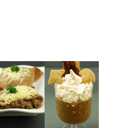
lujo.
echamel. Una cena de
rica salsa el estilo
tas del bosque en una
año 2019!
rraceno rellenos unas
¡Mi receta estrella del
Unos creps de trigo
CEPS
gluten)
CHANTILLY DE
SETAS (sin
LENTEJAS CON
RELLENA CON
CREMA DE
SARRACENO