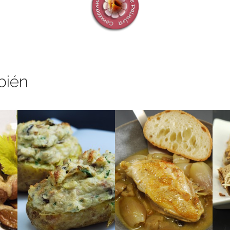
bién
b
exquisito.
s y
despensa y un resultado
una
se
con ingredientes de la
a y
sa
¡Que no falte pan!
Unas patatas rellenas
JAUNE & CEPS
MOIXERONS
E
SALSA DE VIN
ATÚN &
POLLO CON
SOUFFLÉ DE
E
RELLENAS DE
ON