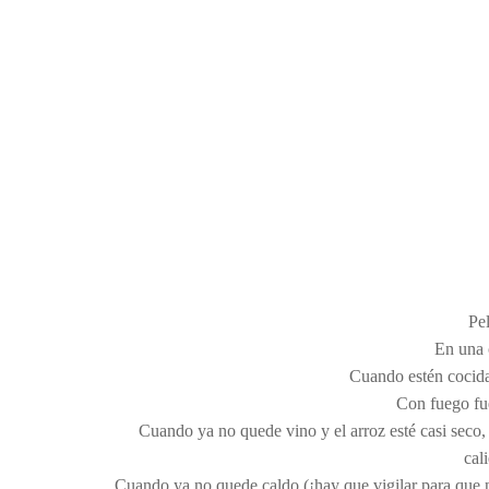
Pel
En una c
Cuando estén cocidas
Con fuego fue
Cuando ya no quede vino y el arroz esté casi seco,
cal
Cuando ya no quede caldo (¡hay que vigilar para que n