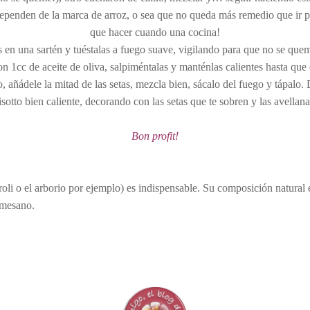
dependen de la marca de arroz, o sea que no queda más remedio que ir pr
que hacer cuando una cocina!
s en una sartén y tuéstalas a fuego suave, vigilando para que no se que
on 1cc de aceite de oliva, salpiméntalas y manténlas calientes hasta que e
, añádele la mitad de las setas, mezcla bien, sácalo del fuego y tápalo.
risotto bien caliente, decorando con las setas que te sobren y las avellana
Bon profit!
roli o el arborio por ejemplo) es indispensable. Su composición natural 
rmesano.