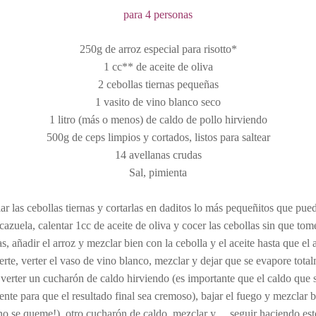
para 4 personas
250g de arroz especial para risotto*
1 cc** de aceite de oliva
2 cebollas tiernas pequeñas
1 vasito de vino blanco seco
1 litro (más o menos) de caldo de pollo hirviendo
500g de ceps limpios y cortados, listos para saltear
14 avellanas crudas
Sal, pimienta
ar las cebollas tiernas y cortarlas en daditos lo más pequeñitos que pue
azuela, calentar 1cc de aceite de oliva y cocer las cebollas sin que tom
, añadir el arroz y mezclar bien con la cebolla y el aceite hasta que el a
rte, verter el vaso de vino blanco, mezclar y dejar que se evapore total
 verter un cucharón de caldo hirviendo (es importante que el caldo que s
iente para que el resultado final sea cremoso), bajar el fuego y mezclar b
o se queme!), otro cucharón de caldo, mezclar y… seguir haciendo esto