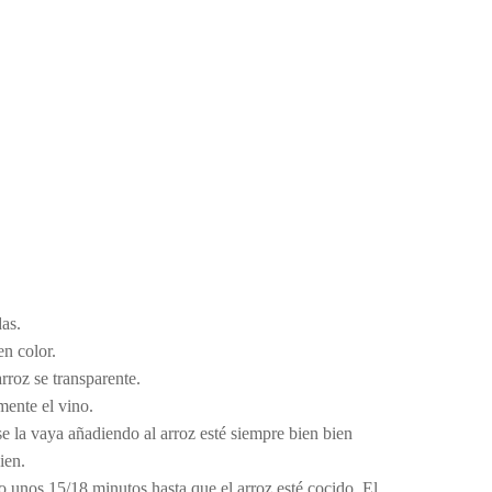
das.
en color.
rroz se transparente.
mente el vino.
e la vaya añadiendo al arroz esté siempre bien bien
ien.
 unos 15/18 minutos hasta que el arroz esté cocido. El