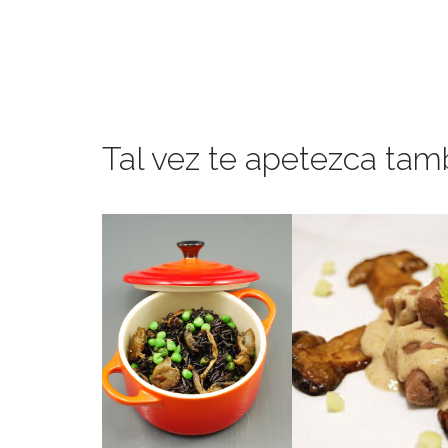
Tal vez te apetezca tam
apio.
deliciosa salsa de seta
puré de castaña con 
dejará de sorprenderte.
Unos ñoquis de harin
Una guarnición que no
APIO
SETAS
BRUNOISE D
GUISANTES &
CEPS &
CON
SU SALSA D
ARROZ VENERE
CASTAÑA C