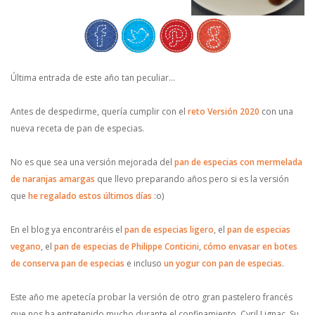
Última entrada de este año tan peculiar…
Antes de despedirme, quería cumplir con el
reto Versión 2020
con una
nueva receta de pan de especias.
No es que sea una versión mejorada del
pan de especias con mermelada
de naranjas amargas
que llevo preparando años pero si es la versión
que
he regalado estos últimos días
:o)
En el blog ya encontraréis el
pan de especias ligero
, el
pan de especias
vegano
, el
pan de especias de Philippe Conticini
,
cómo envasar en botes
de conserva pan de especias
e incluso
un yogur con pan de especias
.
Este año me apetecía probar la versión de otro gran pastelero francés
que nos ha entretenido mucho durante el confinamiento, Cyril Lignac. Su