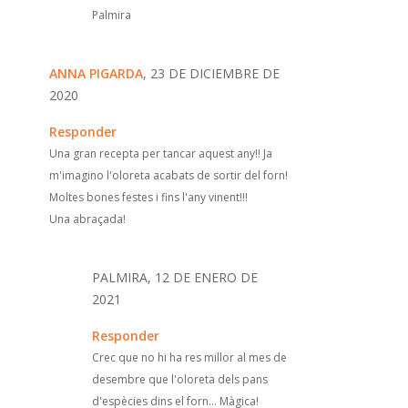
Palmira
ANNA PIGARDA
, 23 DE DICIEMBRE DE
2020
Responder
Una gran recepta per tancar aquest any!! Ja
m'imagino l'oloreta acabats de sortir del forn!
Moltes bones festes i fins l'any vinent!!!
Una abraçada!
PALMIRA, 12 DE ENERO DE
2021
Responder
Crec que no hi ha res millor al mes de
desembre que l'oloreta dels pans
d'espècies dins el forn... Màgica!