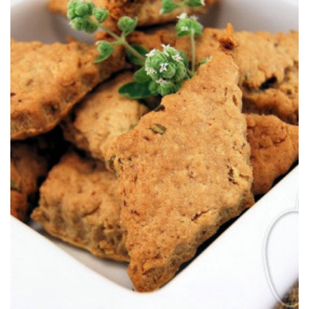
donde la harina de castaña es la protagonista de mil recetas.
Unas galletas saladas distintas inspiradas en la tradición de Córcega
AROMÁTICAS
DE HARINA DE CASTAÑA &
CANISTRELLI, GALLETAS SALADAS