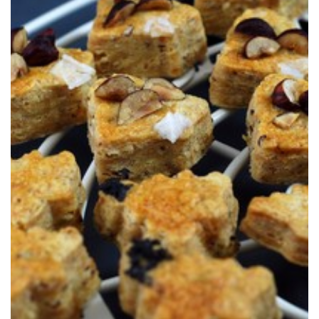
deshacen en la boca…
padano. Ideales para picar entre horas o para el aperitivo, se
Unas galletas de mantequilla saladas hechas con avellanas y grana
GRANA PADANO
GALLETAS SALADAS DE AVELLANA Y