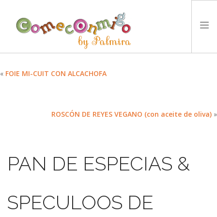
INICIO
«
FOIE MI-CUIT CON ALCACHOFA
RECETAS
PREMIOS
ROSCÓN DE REYES VEGANO (con aceite de oliva)
»
NUESTRA FILOSOFÍA
RETOS
TYCCS
PAN DE ESPECIAS &
IDIOMA:
SEARCH SITE
SPECULOOS DE