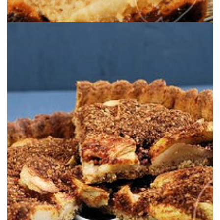
almendra, azúcar moreno y canela.
pequeña y arroz, con relleno de manzanas y topping de harina de
Una clásica tarta de manzana, con masa de harinas de espelta
TARTA DE MANZANA CLÁSICA
RETO TARTA DE MANZANA: NUESTRA