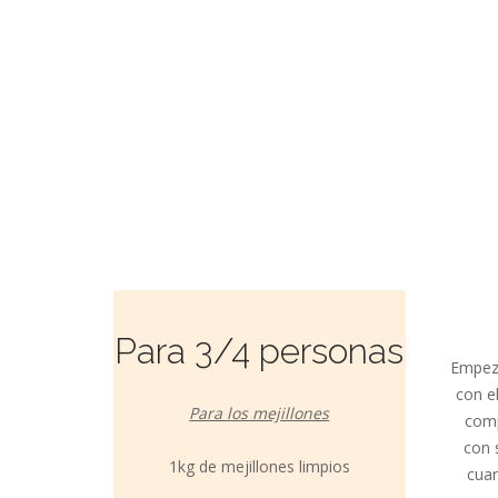
Para 3/4 personas
Empeza
con e
Para los mejillones
comp
con 
1kg de mejillones limpios
cuan