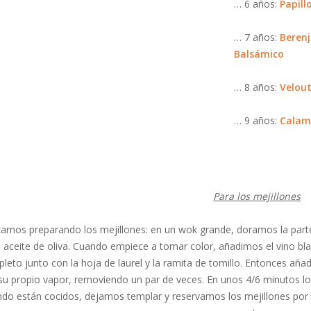
… 6 años:
Papill
… 7 años:
Beren
Balsámico
… 8 años:
Velout
… 9 años:
Calama
Para los mejillones
mos preparando los mejillones: en un wok grande, doramos la parte b
l aceite de oliva. Cuando empiece a tomar color, añadimos el vino b
leto junto con la hoja de laurel y la ramita de tomillo. Entonces añ
su propio vapor, removiendo un par de veces. En unos 4/6 minutos 
do están cocidos, dejamos templar y reservamos los mejillones por un