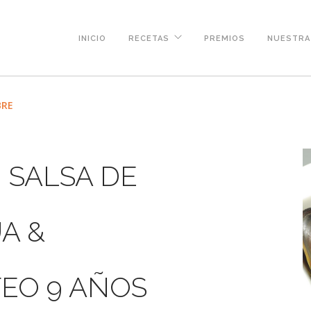
INICIO
RECETAS
PREMIOS
NUESTRA 
BRE
 SALSA DE
A &
EO 9 AÑOS