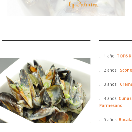
… 1 año:
TOP6 R
… 2 años:
Scone
… 3 años:
Crema
… 4 años:
Cuñas 
Parmesano
… 5 años:
Bacala