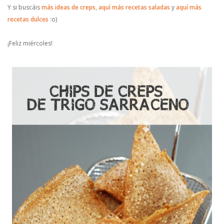
Y si buscáis
más ideas de creps
,
aquí más recetas saladas
y
aquí más
recetas dulces
:o)
¡Feliz miércoles!