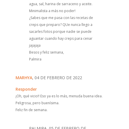
agua, sal, harina de sarraceno y aceite.
Minimalista a más no poder!
¿Sabes que me pasa con las recetas de
creps que preparo? QUe nunca llego a
sacarles fotos porque nadie se puede
aguantar cuando hay creps para cenar
jajajaja
Besos y feliz semana,
Palmira
MARHYA
, 04 DE FEBRERO DE 2022
Responder
¡Oh, qué vicio!! Eso ya es lo más, menuda buena idea.
Peligrosa, pero buenísima.
Feliz fin de semana.
PALMIRA, 05 DE FEBRERO DE