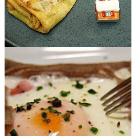
huevo. ¡Sencilla pero exquisita! Y sin gluten.
sarraceno y cuya más clásica guarnición es queso fundido, jamón y
La típica crep salada de Bretaña, preparada con harina de trigo