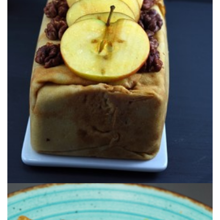
caramelo salado, pecado en estado puro… ¡pero ligero!
caramelo salado, acompañado por una exquisita nata montada con
Un pastel de creps relleno de manzanas caramelizadas y de
CHANTILLY DE CARAMELO SALADO
TERRINA DE CREPS Y MANZANA & SU