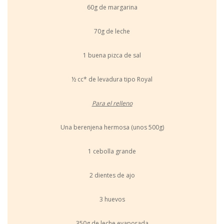
60g de margarina
70g de leche
1 buena pizca de sal
½ cc* de levadura tipo Royal
Para el relleno
Una berenjena hermosa (unos 500g)
1 cebolla grande
2 dientes de ajo
3 huevos
350g de leche evaporada