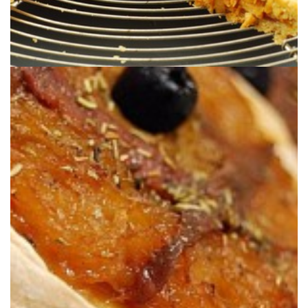
al estilo pizza con masa madre.
Una tarta de cebolla y anchoas típica del Sur de Francia con una base
CASERA (CON MASA MADRE)
CONFITADA & ANCHOAS CON MASA
PISSALADIERE o PIZZA DE CEBOLLA