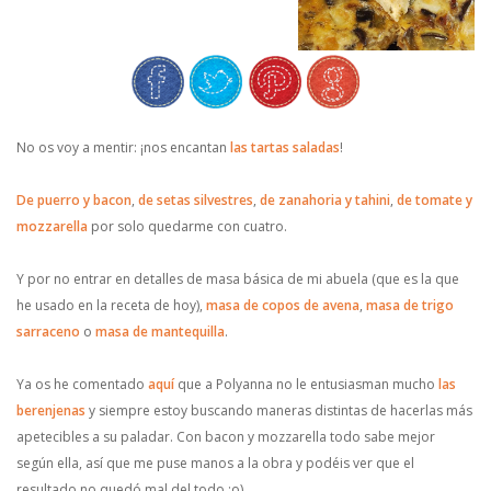
No os voy a mentir: ¡nos encantan
las tartas saladas
!
De puerro y bacon
,
de setas silvestres
,
de zanahoria y tahini
,
de tomate y
mozzarella
por solo quedarme con cuatro.
Y por no entrar en detalles de masa básica de mi abuela (que es la que
he usado en la receta de hoy),
masa de copos de avena
,
masa de trigo
sarraceno
o
masa de mantequilla
.
Ya os he comentado
aquí
que a Polyanna no le entusiasman mucho
las
berenjenas
y siempre estoy buscando maneras distintas de hacerlas más
apetecibles a su paladar. Con bacon y mozzarella todo sabe mejor
según ella, así que me puse manos a la obra y podéis ver que el
resultado no quedó mal del todo :o)