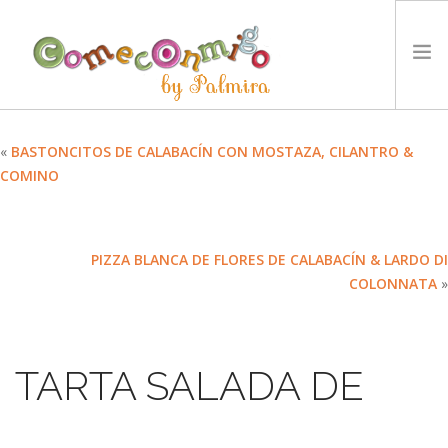
INICIO
«
BASTONCITOS DE CALABACÍN CON MOSTAZA, CILANTRO &
COMINO
RECETAS
PREMIOS
NUESTRA FILOSOFÍA
PIZZA BLANCA DE FLORES DE CALABACÍN & LARDO DI
RETOS
COLONNATA
»
TYCCS
IDIOMA:
TARTA SALADA DE
SEARCH SITE