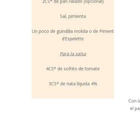
2CS* de pan rallado (opcional)
Sal, pimienta
Un poco de guindilla molida o de Piment
d’Espelette
Para la salsa
4CS* de sofrito de tomate
3CS* de nata líquida 4%
Con l
el p