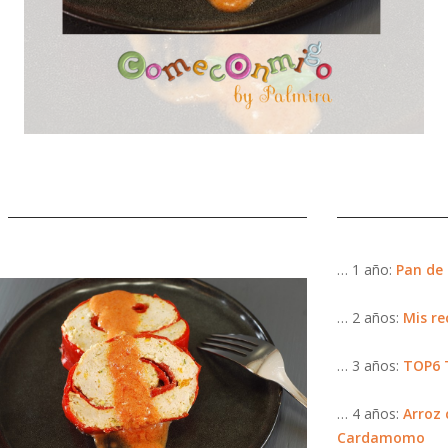
… 1 año:
Pan de
… 2 años:
Mis re
… 3 años:
TOP6 T
… 4 años:
Arroz 
Cardamomo