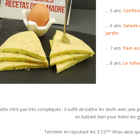
… 5 ans:
Confitu
… 6 ans:
Salade 
Jardin
… 7 ans:
Pain au
… 8 ans:
Le Yaho
ette n’est pas très compliquée : il suffit de battre les œufs avec une 
en battant bien pour éviter les 
Terminer en rajoutant les 3 CS** d’eau ainsi que l