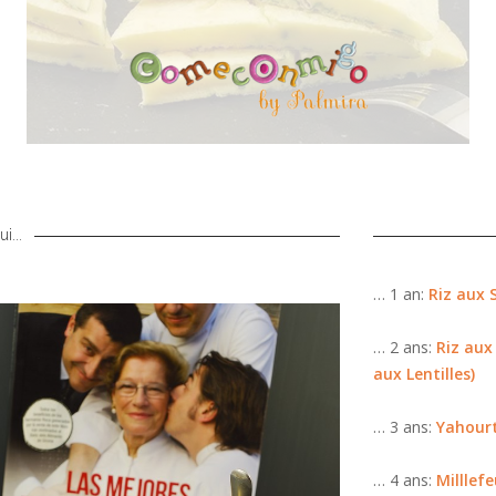
i...
… 1 an:
Riz aux 
… 2 ans:
Riz aux
aux Lentilles)
… 3 ans:
Yahour
… 4 ans:
Milllef