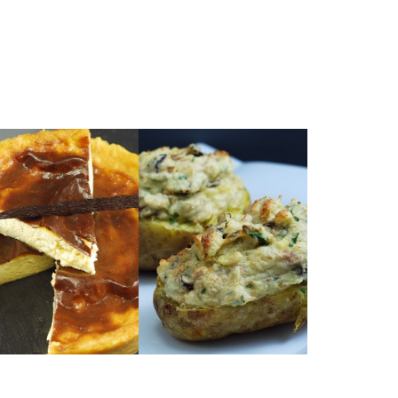
cuisine de placard!
sechés, de la vraie
boulangers.
des champignons
e valeur sûre chez les
farcies avec du thon et
Des pommes de terre
sans gluten)
(sans pâte,
DES BOIS
MICHALAK
CHAMPIGNONS
CHRISTOPHE
DE THON &
PARISIEN DE
AU SOUFFLÉ
LE FLAN
TERRE FARCIES
POMMES DE