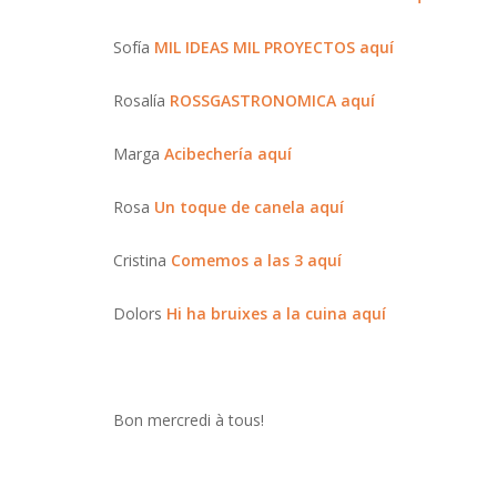
Sofía
MIL IDEAS MIL PROYECTOS
aquí
Rosalía
ROSSGASTRONOMICA
aquí
Marga
Acibechería
aquí
Rosa
Un toque de canela
aquí
Cristina
Comemos a las 3
aquí
Dolors
Hi ha bruixes a la cuina
aquí
Bon mercredi à tous!