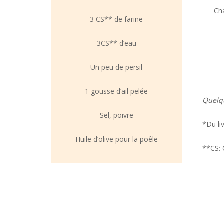
Cha
3 CS** de farine
3CS** d’eau
Un peu de persil
1 gousse d’ail pelée
Quelqu
Sel, poivre
*Du li
Huile d’olive pour la poêle
**CS: 