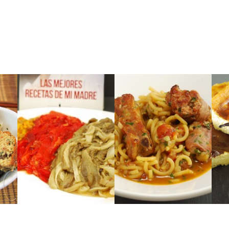
catalane.
cuisine de montagne
grand classique de la
uce
Catalogne.
Un
porc et des saucisses, un
 de
des légumes rôtis en
paella avec des côtes de
s,
La recette traditionnelle
Des pâtes cuites façon
,
CATALANE)
ux
SAUCISSES
RÔTIS À LA
PORC &
(LÉGUMES
CÔTES DE
NE
ESCALIVADA
PAELLA AUX
PÂTES FAÇON