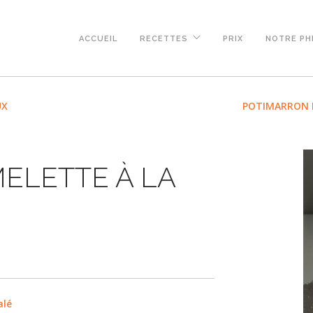
ACCUEIL
RECETTES
PRIX
NOTRE PH
UX
POTIMARRON R
ELETTE À LA
alé