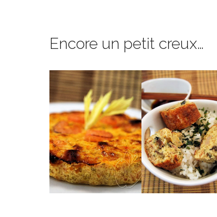
Encore un petit creux…
léger et savoureux.
nems.
parfaites pour un dîner
riz vapeur et d’une sa
branche et aux crevettes
servie accompagnée
à la carotte, au céleri
coriandre, vermicelle
De délicieuses tartelettes
crevettes, viande,
champignons noirs
accents exotiques a
CREVETTES
Une omelette aux
CÉLERI & AUX
CAROTTE, AU
VIETNAMIEN
LÉGÈRES À LA
OMELETTE
TARTELETTES