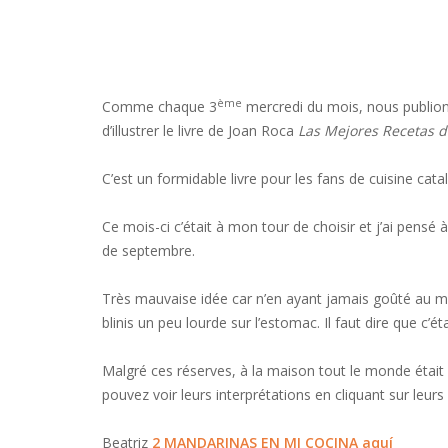
ème
Comme chaque 3
mercredi du mois, nous publion
d’illustrer le livre de Joan Roca
Las Mejores Recetas 
C’est un formidable livre pour les fans de cuisine ca
Ce mois-ci c’était à mon tour de choisir et j’ai pens
de septembre.
Très mauvaise idée car n’en ayant jamais goûté au mom
blinis un peu lourde sur l’estomac. Il faut dire que c’
Malgré ces réserves, à la maison tout le monde était
pouvez voir leurs interprétations en cliquant sur leurs l
Beatriz
2 MANDARINAS EN MI COCINA
aquí