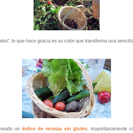
es”, lo que hace gracia es su color que transforma una sencilla
 creado un
índice de recetas sin gluten
, mayoritariamente 