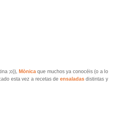
ina ;o)),
Mònica
que muchos ya conocéis (o a lo
cado esta vez a recetas de
ensaladas
distintas y