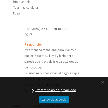
frío que pela
Tu amiga catalana
Rosa
PALMIRA, 27 DE ENERO DE
2017
Responder
esta mañana resbalaba para ir al cole
que ni te cuento... lluvia y hielo pero
parece que la ola de frío ya está detrás
de nosotros...
Quedan muy ricos y dan el pego así que
con el té, geniales!
Besos y feliz fin de semana,
Preferencias de privacidad
Palmira
Estoy de acuerdo
MERCEDES CARAVACA MUÑOZ
, 25 DE