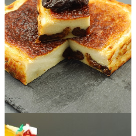
falta los ingredientes tradicionales.
La versión vegana del famoso postre Bretón donde no se echan en
CON TOFU SEDOSO
DE CIRUELAS SIN GLUTEN, VEGANO
TOD@S: FAR BRETON O CLAFOUTIS
RETO RECETAS VEGANAS PARA