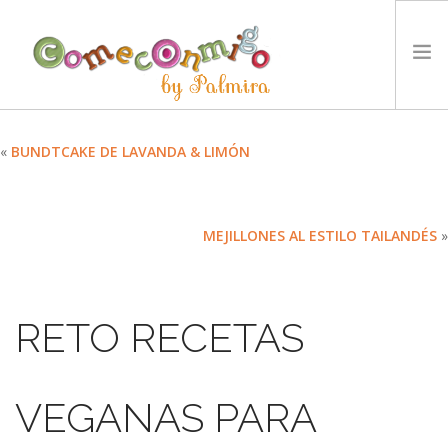
INICIO
«
BUNDTCAKE DE LAVANDA & LIMÓN
RECETAS
PREMIOS
MEJILLONES AL ESTILO TAILANDÉS
»
NUESTRA FILOSOFÍA
RETOS
TYCCS
RETO RECETAS
IDIOMA:
SEARCH SITE
VEGANAS PARA