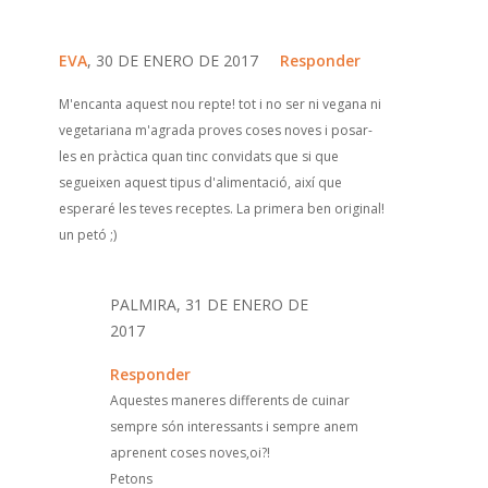
EVA
, 30 DE ENERO DE 2017
Responder
M'encanta aquest nou repte! tot i no ser ni vegana ni
vegetariana m'agrada proves coses noves i posar-
les en pràctica quan tinc convidats que si que
segueixen aquest tipus d'alimentació, així que
esperaré les teves receptes. La primera ben original!
un petó ;)
PALMIRA, 31 DE ENERO DE
2017
Responder
Aquestes maneres differents de cuinar
sempre són interessants i sempre anem
aprenent coses noves,oi?!
Petons