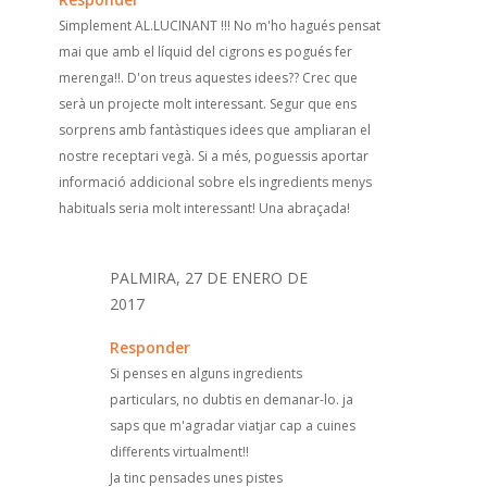
Simplement AL.LUCINANT !!! No m'ho hagués pensat
mai que amb el líquid del cigrons es pogués fer
merenga!!. D'on treus aquestes idees?? Crec que
serà un projecte molt interessant. Segur que ens
sorprens amb fantàstiques idees que ampliaran el
nostre receptari vegà. Si a més, poguessis aportar
informació addicional sobre els ingredients menys
habituals seria molt interessant! Una abraçada!
PALMIRA, 27 DE ENERO DE
2017
Responder
Si penses en alguns ingredients
particulars, no dubtis en demanar-lo. ja
saps que m'agradar viatjar cap a cuines
differents virtualment!!
Ja tinc pensades unes pistes