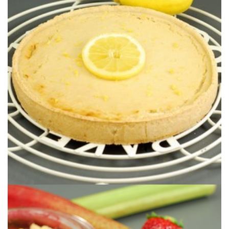
pego, ¡en serio!
Una versión vegana de un gran clásico de la repostería que da el
sedoso)
HUEVOS SIN LÁCTEOS (con tofu
LIMÓN VEGANA SIN GLUTEN SIN
RETO PROTEÍNA VERDE: TARTA DE