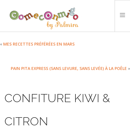
ACCUEIL
«
MES RECETTES PRÉFÉRÉES EN MARS
RECETTES
PRIX
PAIN PITA EXPRESS (SANS LEVURE, SANS LEVÉE) À LA POÊLE
»
NOTRE PHILOSOPHIE
DÉFIS
TYCCS
CONFITURE KIWI &
LANGUE :
SEARCH SITE
CITRON