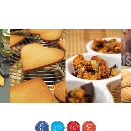
bouchée
votre granola.
d’automne à chaque
c
preuves pour parfumer
châtaigne, un concentré
l
ts
Un duo qui a fait ses
intense de farine de
dé
biscuits sablés au goût
De délicieux petits
D’ORANGE
ÉCORCE
CHÂTAIGNE
CHOCOLAT &
FARINE DE
LA
GINGEMBRE,
COEURS À LA
GRANOLA
BISCUITS