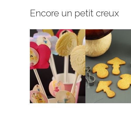
Encore un petit creux
poudre de cèpes.
biscuits sucrés à la
à l’heure du thé.
De surprenants peti
Des petits sablés parfaits
SOFÍA
PAULA
CÈPES DE
BEURRE DE
POUDRE DE
DANOISES AU
BISCUITS À 
GALETTES
PETITS