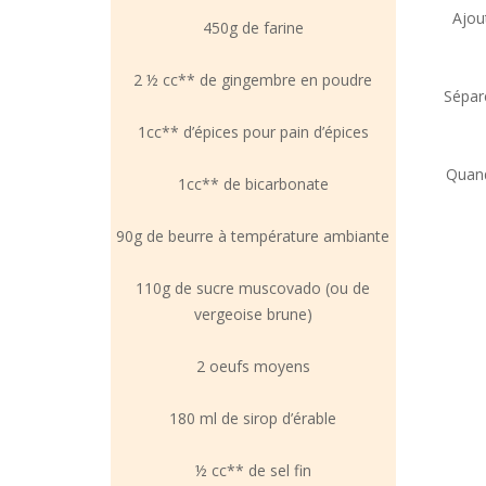
Ajou
450g de farine
2 ½ cc** de gingembre en poudre
Sépare
1cc** d’épices pour pain d’épices
Quand
1cc** de bicarbonate
90g de beurre à température ambiante
110g de sucre muscovado (ou de
vergeoise brune)
2 oeufs moyens
180 ml de sirop d’érable
½ cc** de sel fin