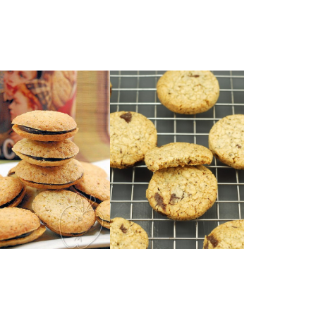
goûter?
irrésistible !!!!
On vous attend pour le
hocolat ? Totalement
a noisettes, fourrés au
licieux petits biscuits à
(sans gluten)
Qui peut résister à de
CHOCOLAT
PEPITES DE
CHOCOLAT
AU SARRASIN &
FOURRÉS
BRETONNES
NOISETTES
SABLÉES
BISCUITS AUX
GALETTES