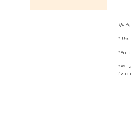
Quelqu
* Une 
**cc: c
*** La
éviter