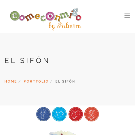
INICIO
RECETAS
EL SIFÓN
PREMIOS
NUESTRA FILOSOFÍA
RETOS
HOME
PORTFOLIO
EL SIFÓN
TYCCS
IDIOMA:
SEARCH SITE