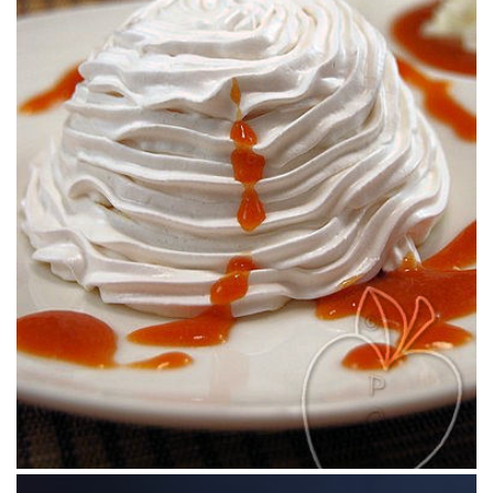
BUNDT CAKE DE MANZANA CARAMELIZADA
& CALVADOS (& CHANTILLY DE CARAMELO
SALADO)
La versión bundtcake del clásico bizcocho de manzana pero con el
toque tan especial de la chantilly de caramelo salado…