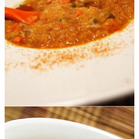
mi versión con ingredientes habituales en mi nevera.
lentejas rojas, de verduras y de especias parecidas al curry. Esta es
El dahl es un plato indio tradicional vegano y vegetariano a base de
(VEGANO)
“DAHL” DE LENTEJAS ROJAS