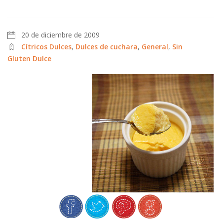
20 de diciembre de 2009
Cítricos Dulces
,
Dulces de cuchara
,
General
,
Sin
Gluten Dulce