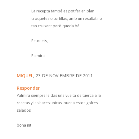
La recepta també es pot fer en plan
croquetes o tortillas, amb un resultat no
tan cruixent però queda bé.
Petonets,
Palmira
MIQUEL
, 23 DE NOVIEMBRE DE 2011
Responder
Palmira siempre le das una vuelta de tuerca a la
recetas y las haces unicas ,buena estos gofres
salados
bona nit