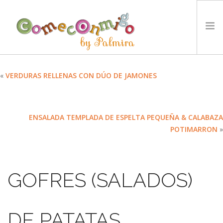
INICIO
«
VERDURAS RELLENAS CON DÚO DE JAMONES
RECETAS
PREMIOS
ENSALADA TEMPLADA DE ESPELTA PEQUEÑA & CALABAZA
NUESTRA FILOSOFÍA
POTIMARRON
»
RETOS
TYCCS
IDIOMA:
GOFRES (SALADOS)
SEARCH SITE
DE PATATAS,