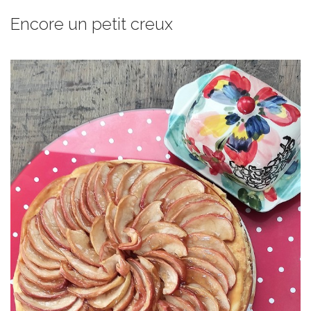
Encore un petit creux
au beurre salé.
cheesecake par des pommes caramélisées et un délicieux caramel
Pour la petite touche automnale, j’ai choisi de compléter ce
doute sa cuisson au four à la vapeur qui contribue à sa texture.
C’est un cheesecake crémeux qui a de la tenue et c’est sans aucun
CARAMEL AU BEURRE SALÉ
CHEESECAKE POMMES RÔTIES