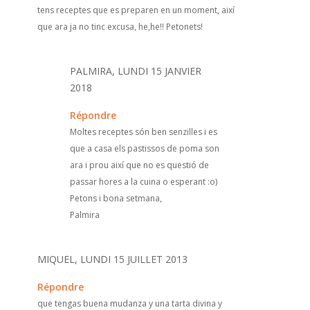
tens receptes que es preparen en un moment, així
que ara ja no tinc excusa, he,he!! Petonets!
PALMIRA, LUNDI 15 JANVIER
2018
Répondre
Moltes receptes són ben senzilles i es
que a casa els pastissos de poma son
ara i prou així que no es questió de
passar hores a la cuina o esperant :o)
Petons i bona setmana,
Palmira
MIQUEL, LUNDI 15 JUILLET 2013
Répondre
que tengas buena mudanza y una tarta divina y