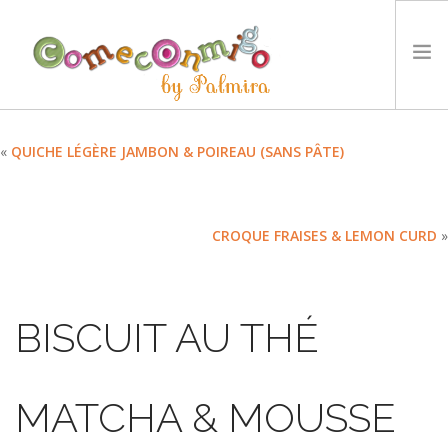
ACCUEIL
«
QUICHE LÉGÈRE JAMBON & POIREAU (SANS PÂTE)
RECETTES
PRIX
CROQUE FRAISES & LEMON CURD
»
NOTRE PHILOSOPHIE
DÉFIS
TYCCS
BISCUIT AU THÉ
LANGUE :
SEARCH SITE
MATCHA & MOUSSE