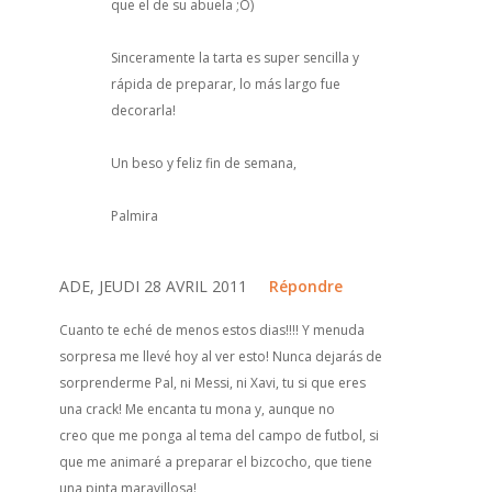
que el de su abuela ;O)
Sinceramente la tarta es super sencilla y
rápida de preparar, lo más largo fue
decorarla!
Un beso y feliz fin de semana,
Palmira
ADE, JEUDI 28 AVRIL 2011
Répondre
Cuanto te eché de menos estos dias!!!! Y menuda
sorpresa me llevé hoy al ver esto! Nunca dejarás de
sorprenderme Pal, ni Messi, ni Xavi, tu si que eres
una crack! Me encanta tu mona y, aunque no
creo que me ponga al tema del campo de futbol, si
que me animaré a preparar el bizcocho, que tiene
una pinta maravillosa!