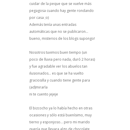
cuidar de la peque que se vuelve más
pegagosa cuando hay gente rondando
por casa ;o)
Además tenía unas entradas
automáticas que no se publicaron...
bueno, misterios de los blogs supongo!
Nosotros tuvimos buen tiempo (un
poco de lluvia pero nada, duró 2 horas)
y fue agradable ver los abuelos tan
ilusionados... es que se ha vuelto
graciosilla y cuando tiene gente para
(ad)mirarla
ni te cuento jejeje
El bizcocho ya lo había hecho en otras
ocasiones y sólo está buenísimo, muy
tierno y esponjoso... pero mi marido
quería que llevara algo de chocolate