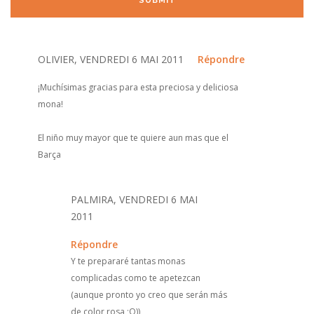
OLIVIER, VENDREDI 6 MAI 2011
Répondre
¡Muchísimas gracias para esta preciosa y deliciosa
mona!
El niño muy mayor que te quiere aun mas que el
Barça
PALMIRA, VENDREDI 6 MAI
2011
Répondre
Y te prepararé tantas monas
complicadas como te apetezcan
(aunque pronto yo creo que serán más
de color rosa ;O))