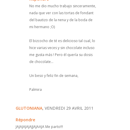
No me dio mucho trabajo sinceramente,
nada que ver con las tortas de fondant
del bautizo de la nena y de la boda de
mi hermano ;O)
El bizcocho de té es delicioso tal cual, lo
hice varias veces y sin chocolate incluso
me gusta más ! Pero él quería su dosis
de chocolate...
Un beso y feliz fin de semana,
Palmira
GLUTONIANA
, VENDREDI 29 AVRIL 2011
Répondre
JAJAJAJAJAJJAJAAJA Me parto!!!