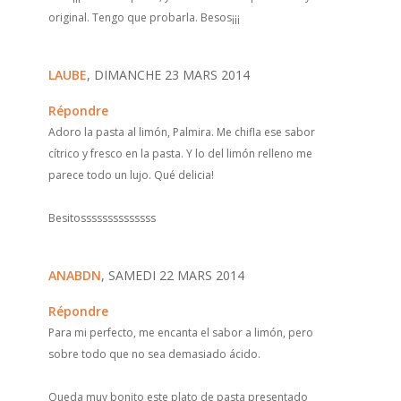
original. Tengo que probarla. Besos¡¡¡
LAUBE
, DIMANCHE 23 MARS 2014
Répondre
Adoro la pasta al limón, Palmira. Me chifla ese sabor
cítrico y fresco en la pasta. Y lo del limón relleno me
parece todo un lujo. Qué delicia!
Besitossssssssssssss
ANABDN
, SAMEDI 22 MARS 2014
Répondre
Para mi perfecto, me encanta el sabor a limón, pero
sobre todo que no sea demasiado ácido.
Queda muy bonito este plato de pasta presentado