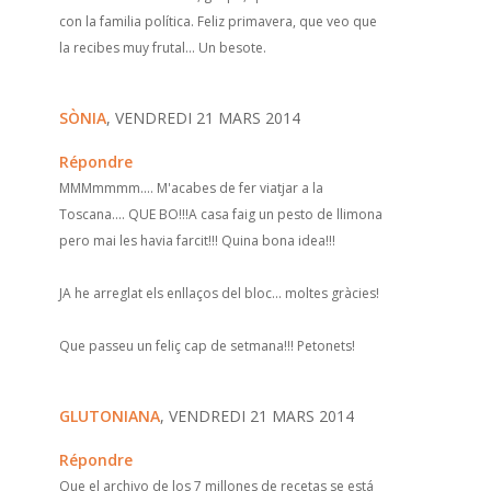
con la familia política. Feliz primavera, que veo que
la recibes muy frutal... Un besote.
SÒNIA
, VENDREDI 21 MARS 2014
Répondre
MMMmmmm.... M'acabes de fer viatjar a la
Toscana.... QUE BO!!!A casa faig un pesto de llimona
pero mai les havia farcit!!! Quina bona idea!!!
JA he arreglat els enllaços del bloc... moltes gràcies!
Que passeu un feliç cap de setmana!!! Petonets!
GLUTONIANA
, VENDREDI 21 MARS 2014
Répondre
Que el archivo de los 7 millones de recetas se está