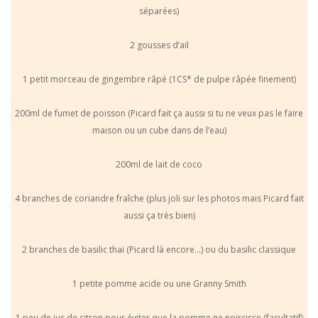
séparées)
2 gousses d’ail
1 petit morceau de gingembre râpé (1CS* de pulpe râpée finement)
200ml de fumet de poisson (Picard fait ça aussi si tu ne veux pas le faire
maison ou un cube dans de l’eau)
200ml de lait de coco
4 branches de coriandre fraîche (plus joli sur les photos mais Picard fait
aussi ça très bien)
2 branches de basilic thaï (Picard là encore…) ou du basilic classique
1 petite pomme acide ou une Granny Smith
1 peu de jus de citron pour éviter que la pomme ne noircisse (facultatif)