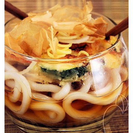
légumes et de poulet, la friture super aérienne japonaise.
petites garnitures. Dans le cas présent, c’est une tempura de
traditionnellement mangées dans un bouillon et agrémentées de
Les pâtes udon sont communes au Japon où elles sont
LÉGUMES
TEMPURA UDON AU POULET & AUX