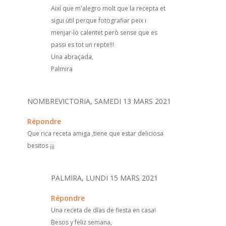
Així que m'alegro molt que la recepta et
sigui útil perque fotografiar peix i
menjar-lo calentet però sense que es
passi es tot un repte!!!
Una abraçada,
Palmira
NOMBREVICTORIA, SAMEDI 13 MARS 2021
Répondre
Que rica receta amiga ,tiene que estar deliciosa
besitos ¡¡¡
PALMIRA, LUNDI 15 MARS 2021
Répondre
Una receta de días de fiesta en casa!
Besos y feliz semana,