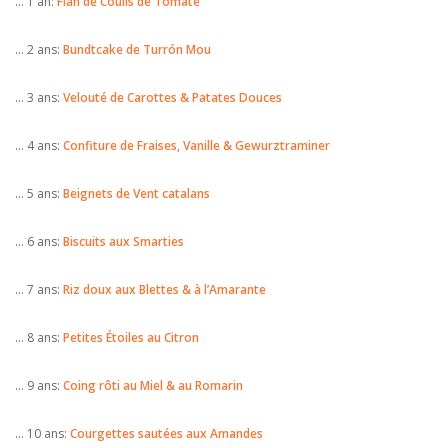
… 1 an:
Flan de Coulis de Tomate
… 2 ans:
Bundtcake de Turrón Mou
… 3 ans:
Velouté de Carottes & Patates Douces
… 4 ans:
Confiture de Fraises, Vanille & Gewurztraminer
… 5 ans:
Beignets de Vent catalans
… 6 ans:
Biscuits aux Smarties
… 7 ans:
Riz doux aux Blettes & à l’Amarante
… 8 ans:
Petites Étoiles au Citron
… 9 ans:
Coing rôti au Miel & au Romarin
… 10 ans:
Courgettes sautées aux Amandes