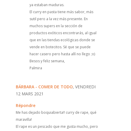
ya estaban maduras.
El curry en pasta tiene más sabor, más
sutil pero a la vez más presente. En
muchos supers en la sección de
productos exóticos encontrarás, al igual
que en las tiendas ecológicas donde se
vende en botecitos. Sé que se puede
hacer casero pero hasta allí no llego ;o)
Besos y feliz semana,
Palmira
BÁRBARA - COMER DE TODO
, VENDREDI
12 MARS 2021
Répondre
Me has dejado boquiabierta!! curry de rape, qué
maravilla!
El rape es un pescado que me gusta mucho, pero