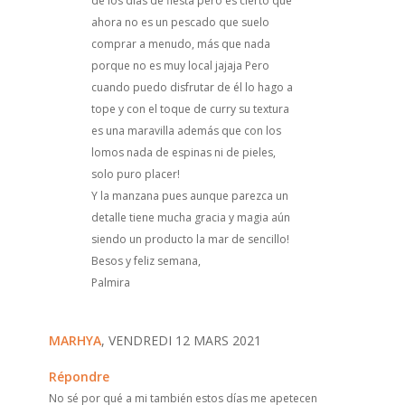
de los días de fiesta pero es cierto que
ahora no es un pescado que suelo
comprar a menudo, más que nada
porque no es muy local jajaja Pero
cuando puedo disfrutar de él lo hago a
tope y con el toque de curry su textura
es una maravilla además que con los
lomos nada de espinas ni de pieles,
solo puro placer!
Y la manzana pues aunque parezca un
detalle tiene mucha gracia y magia aún
siendo un producto la mar de sencillo!
Besos y feliz semana,
Palmira
MARHYA
, VENDREDI 12 MARS 2021
Répondre
No sé por qué a mi también estos días me apetecen