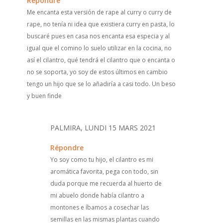
Répondre
Me encanta esta versión de rape al curry o curry de
rape, no tenía ni idea que existiera curry en pasta, lo
buscaré pues en casa nos encanta esa especia y al
igual que el comino lo suelo utilizar en la cocina, no
así el cilantro, qué tendrá el cilantro que o encanta o
no se soporta, yo soy de estos últimos en cambio
tengo un hijo que se lo añadiría a casi todo. Un beso
y buen finde
PALMIRA, LUNDI 15 MARS 2021
Répondre
Yo soy como tu hijo, el cilantro es mi
aromática favorita, pega con todo, sin
duda porque me recuerda al huerto de
mi abuelo donde había cilantro a
montones e íbamos a cosechar las
semillas en las mismas plantas cuando