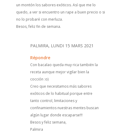
un montón los sabores exóticos. Así que me lo
quedo, a ver si encuentro un rape a buen precio o si
no lo probaré con merluza.
Besos, feliz fin de semana.
PALMIRA, LUNDI 15 MARS 2021
Répondre
Con bacalao queda muy rica también la
receta aunque mejor vigilar bien la
cocción :o)
Creo que necesitamos más sabores
exóticos de lo habitual porque entre
tanto control, limitaciones y
confinamientos nuestras mentes buscan
algún lugar donde escaparse!!!
Besos y feliz semana,
Palmira