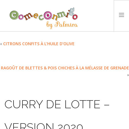
ACCUEIL
«
CITRONS CONFITS À L’HUILE D’OLIVE
RECETTES
PRIX
RAGOÛT DE BLETTES & POIS CHICHES À LA MÉLASSE DE GRENADE
NOTRE PHILOSOPHIE
»
DÉFIS
TYCCS
LANGUE :
CURRY DE LOTTE –
SEARCH SITE
VERSION 2020