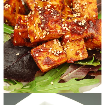
comme ça !
vous trouvez le tofu fade c’est que vous n’en avez jamais mangé
apporter un peu de rock’n’roll au tofu ! Et je peux vous assurer que si
Une sauce légèrement teintée d’Asie tout simplement parfaite pour
MARGA
TOFU SAUCE CORÉENNE FAÇON