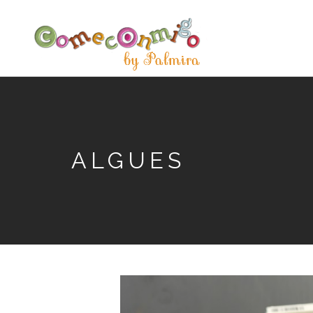
ALGUES