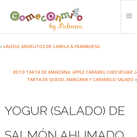
INICIO
«
LINZELE ANGELITOS DE CANELA & FRAMBUESA
RECETAS
PREMIOS
RETO TARTA DE MANZANA: APPLE CARAMEL CHEESECAKE o
NUESTRA FILOSOFÍA
TARTA DE QUESO, MANZANA Y CARAMELO SALADO
»
RETOS
TYCCS
IDIOMA:
YOGUR (SALADO) DE
SEARCH SITE
SALMÓN AHUMADO