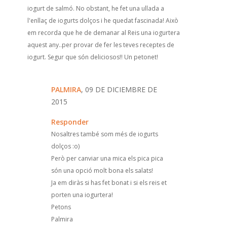
iogurt de salmó. No obstant, he fet una ullada a
l'enllaç de iogurts dolços i he quedat fascinada! Això
em recorda que he de demanar al Reis una iogurtera
aquest any..per provar de fer les teves receptes de
iogurt. Segur que són deliciosos!! Un petonet!
PALMIRA
, 09 DE DICIEMBRE DE
2015
Responder
Nosaltres també som més de iogurts
dolços :o)
Però per canviar una mica els pica pica
són una opció molt bona els salats!
Ja em diràs si has fet bonat i si els reis et
porten una iogurtera!
Petons
Palmira