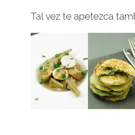
Tal vez te apetezca tam
Para disfrutar sin tira
maravillosos.
ingredientes
para combinar dos
ACELGA
Una receta fantástica
HOJAS DE
O TORTITAS 
CON ALMEJAS
AVEYRONNAI
ALCACHOFAS
FARÇOUS