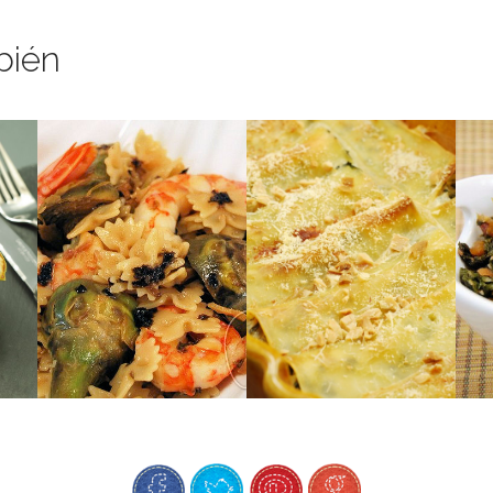
bién
y ligero.
r.
perfecto: único, nutritivo
acelgas y ricotta.
Un plato de pasta
vegetarianos rellenos de
Unos canalons
U
ALGAS NORI
ALCACHOFAS &
ACELGAS
DE
GAMBAS,
RICOTTA &
S
FARFALLE CON
CANALONS DE
RETO ALGAS: