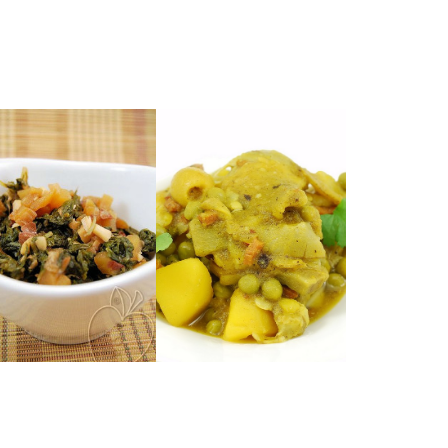
confitado a la sal.
azafrán y limón
acelgas.
patatas cocinado con
generoso manojo de
Un guiso de alcachofas y
sana de cocinar un
na manera sencilla y
(en olla rápida)
ALMENDRAS
ESTILO TAJINE
MANZANA &
PATATAS AL
ACELGAS CON
ALCACHOFAS &
GUISO DE