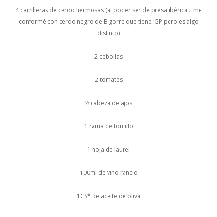
4 carrilleras de cerdo hermosas (al poder ser de presa ibérica… me
conformé con cerdo negro de Bigorre que tiene IGP pero es algo
distinto)
2 cebollas
2 tomates
½ cabeza de ajos
1 rama de tomillo
1 hoja de laurel
100ml de vino rancio
1CS* de aceite de oliva