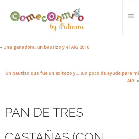
INICIO
«
Una ganadora, un bautizo y el AIG 2010
RECETAS
PREMIOS
Un bautizo que fue un exitazo y… ¡un poco de ayuda para mi
NUESTRA FILOSOFÍA
AIG!
»
RETOS
TYCCS
IDIOMA:
PAN DE TRES
SEARCH SITE
CASTAÑAS (CON