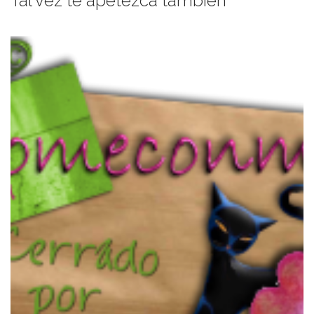
Tal vez te apetezca también
evento...
impaciencia el resumen del Bread Baking Day mensual. Este
For English version, here. Cada mes, espero con
…¡VACACIONES!
PANES PERFECTOS PARA UN PICNIC Y
SALADO Y SIN GLUTEN: MUCHOS
EL RESUMEN DEL BBD#42, DULCE,