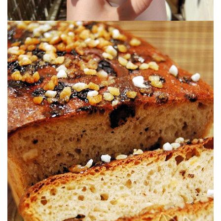
acompañada por trocitos de naranja confitada. Casi un bizcocho…
Un pan de molde con masa madre donde el chocolate va
(CON MASA MADRE)
CHOCOLATE Y NARANJA CONFITADA
PAN DE MOLDE DE ESPELTA,