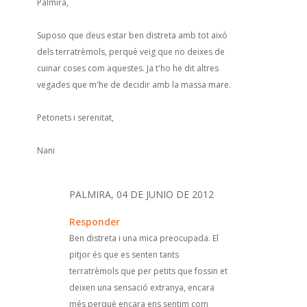
Palmira,
Suposo que deus estar ben distreta amb tot això
dels terratrèmols, perquè veig que no deixes de
cuinar coses com aquestes. Ja t'ho he dit altres
vegades que m'he de decidir amb la massa mare.
Petonets i serenitat,
Nani
PALMIRA, 04 DE JUNIO DE 2012
Responder
Ben distreta i una mica preocupada. El
pitjor és que es senten tants
terratrèmols que per petits que fossin et
deixen una sensació extranya, encara
més perquè encara ens sentim com