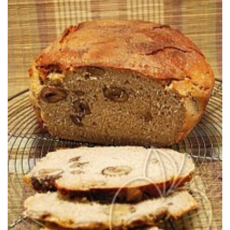
un poco de mantequilla y de miel.
Un placer divino para el paladar, especialmente delicioso untado con
Un pan con castañas bajo tres formas: harina, miel y castaña cocida.
MADRE)
PAN DE TRES CASTAÑAS (CON MASA