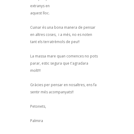
extranys en
aquest lloc.
Cuinar és una bona manera de pensar
en altres coses, i a més, no es noten
tant els terratrèmols de peu!!
La massa mare quan comences no pots
parar, estic segura que t'agradara
molt!!!
Gràcies per pensar en nosaltres, ens fa
sentir més acompanyats!!
Petonets,
Palmira