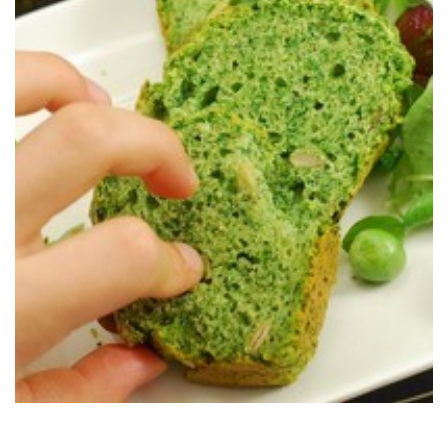
calabaza.
Unos muffins salados repletos de hojas de acelgas y pipas de
CALABAZA
HOJAS DE ACELGAS & PIPAS DE
CAKES (SALADOS) DE MASA MADRE,