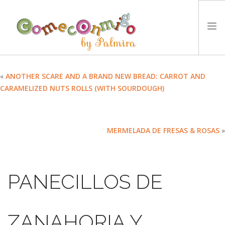
INICIO
«
ANOTHER SCARE AND A BRAND NEW BREAD: CARROT AND
CARAMELIZED NUTS ROLLS (WITH SOURDOUGH)
RECETAS
PREMIOS
NUESTRA FILOSOFÍA
MERMELADA DE FRESAS & ROSAS
»
RETOS
TYCCS
IDIOMA:
PANECILLOS DE
SEARCH SITE
ZANAHORIA Y