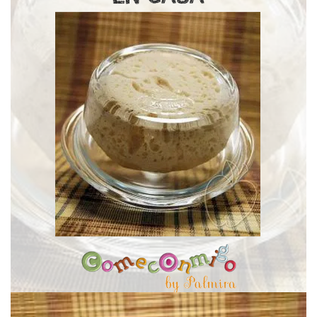
nosotros… Hace un mes el Señor B. cumplió dos añitos. ¿El…
Hoy empezamos una serie sobre un tema muy importante para
CREAR UNA MASA MADRE EN CASA?
MUNDO DE LA MASA MADRE: ¿CÓMO
PRIMER PASO EN EL INCREÍBLE