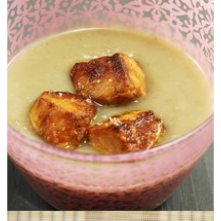
Simple, délicieux et vraiment bluffant.
compléter.
fêtes grâce à des éclats de foie gras poêlés qui viennent le
Un simple velouté d’artichauts devient dans cette recette un plat de
FOIE GRAS POÊLÉ
VELOUTÉ D’ARTICHAUTS AUX DÉS DE