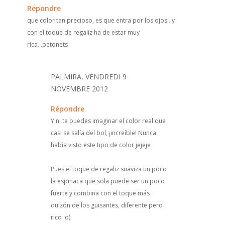
Répondre
que color tan precioso, es que entra por los ojos...y
con el toque de regaliz ha de estar muy
rica...petonets
PALMIRA, VENDREDI 9
NOVEMBRE 2012
Répondre
Y ni te puedes imaginar el color real que
casi se salía del bol, ¡increíble! Nunca
había visto este tipo de color jejeje
Pues el toque de regaliz suaviza un poco
la espinaca que sola puede ser un poco
fuerte y combina con el toque más
dulzón de los guisantes, diferente pero
rico :o)