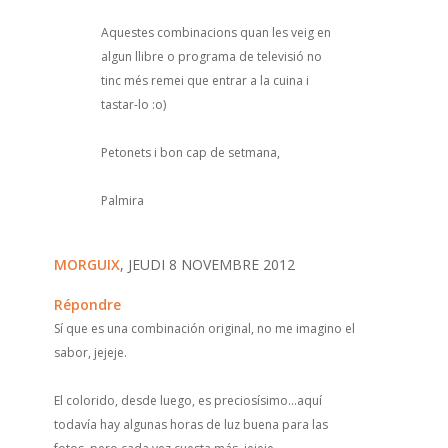
Aquestes combinacions quan les veig en
algun llibre o programa de televisió no
tinc més remei que entrar a la cuina i
tastar-lo :o)
Petonets i bon cap de setmana,
Palmira
MORGUIX
, JEUDI 8 NOVEMBRE 2012
Répondre
Sí que es una combinación original, no me imagino el
sabor, jejeje.
El colorido, desde luego, es preciosísimo...aquí
todavía hay algunas horas de luz buena para las