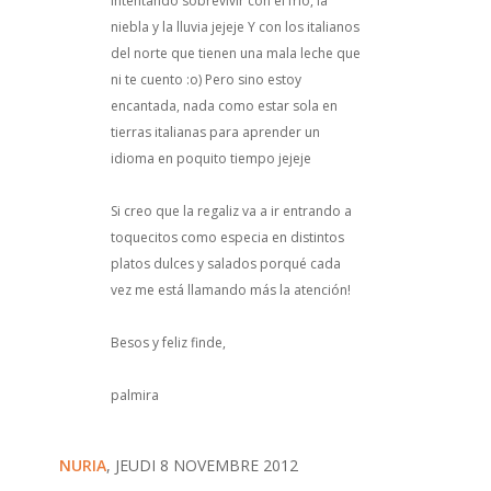
Intentando sobrevivir con el frío, la
niebla y la lluvia jejeje Y con los italianos
del norte que tienen una mala leche que
ni te cuento :o) Pero sino estoy
encantada, nada como estar sola en
tierras italianas para aprender un
idioma en poquito tiempo jejeje
Si creo que la regaliz va a ir entrando a
toquecitos como especia en distintos
platos dulces y salados porqué cada
vez me está llamando más la atención!
Besos y feliz finde,
palmira
NURIA
, JEUDI 8 NOVEMBRE 2012