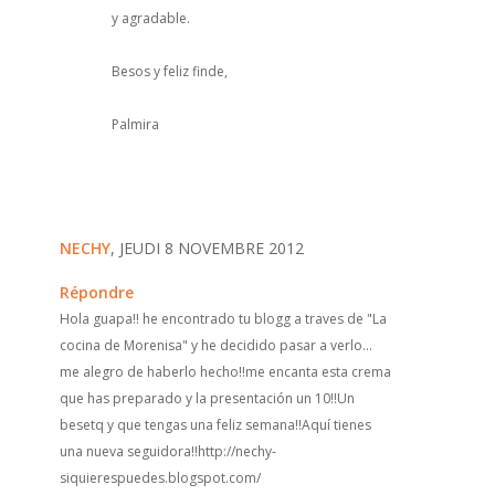
y agradable.
Besos y feliz finde,
Palmira
NECHY
, JEUDI 8 NOVEMBRE 2012
Répondre
Hola guapa!! he encontrado tu blogg a traves de "La
cocina de Morenisa" y he decidido pasar a verlo...
me alegro de haberlo hecho!!me encanta esta crema
que has preparado y la presentación un 10!!Un
besetq y que tengas una feliz semana!!Aquí tienes
una nueva seguidora!!http://nechy-
siquierespuedes.blogspot.com/