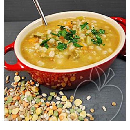
lentement avec des herbes aromatiques et plein de légumes.
variées (et en quantités variables selon les régions) se mitonnent
La zuppa contadina italienne est un plat où céréales et légumineuses
LÉGUMINEUSES)
AUX LÉGUMES, CÉRÉALES &
(SOUPE TRADITIONNELLE ITALIENNE
ZUPPA TRADIZIONALE CONTADINA