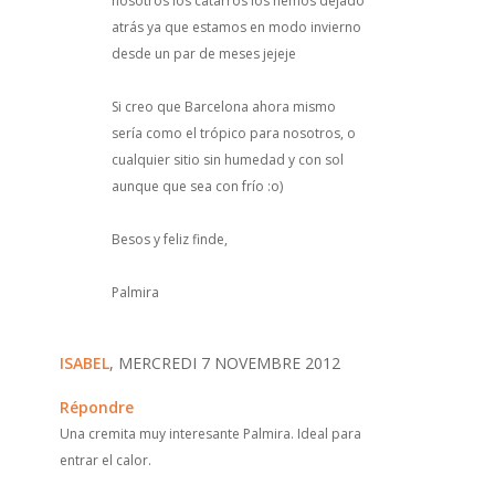
nosotros los catarros los hemos dejado
atrás ya que estamos en modo invierno
desde un par de meses jejeje
Si creo que Barcelona ahora mismo
sería como el trópico para nosotros, o
cualquier sitio sin humedad y con sol
aunque que sea con frío :o)
Besos y feliz finde,
Palmira
ISABEL
, MERCREDI 7 NOVEMBRE 2012
Répondre
Una cremita muy interesante Palmira. Ideal para
entrar el calor.