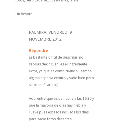
fotos, pero cada vez cuesta más, jejeje.
Un besote.
PALMIRA, VENDREDI 9
NOVEMBRE 2012
Répondre
Es bastante difícil de describir, no
sabrías decir cuanl es el ingrediente
extra, ya que es como cuando usamos
alguna especia exótica y sabe bien pero
sin identificarla :o)
Aquí entre que es de noche a las 16.30 y
que la mayoría de días hay niebla y
llueve pues escasos inclusos los días
para sacar fotos decentes!