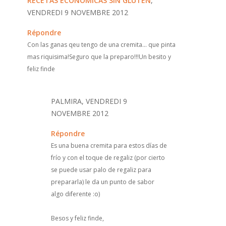
RECETAS ECONÓMICAS SIN GLUTEN
,
VENDREDI 9 NOVEMBRE 2012
Répondre
Con las ganas qeu tengo de una cremita... que pinta
mas riquisima!Seguro que la preparo!!!Un besito y
feliz finde
PALMIRA, VENDREDI 9
NOVEMBRE 2012
Répondre
Es una buena cremita para estos días de
frío y con el toque de regaliz (por cierto
se puede usar palo de regaliz para
prepararla) le da un punto de sabor
algo diferente :o)
Besos y feliz finde,