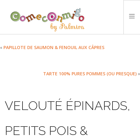
ACCUEIL
«
PAPILLOTE DE SAUMON & FENOUIL AUX CÂPRES
RECETTES
PRIX
TARTE 100% PURES POMMES (OU PRESQUE)
»
NOTRE PHILOSOPHIE
DÉFIS
TYCCS
VELOUTÉ ÉPINARDS,
LANGUE :
SEARCH SITE
PETITS POIS &