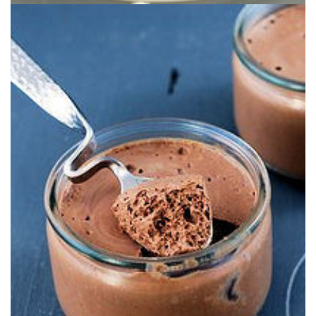
protéines végétales.
Une incroyable recette de mousse au chocolat, vegan et riche en
SOYEUX)
NOISETTES VEGAN (AU TOFU
MOUSSE AU CHOCOLAT & AUX