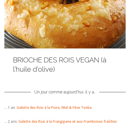
BRIOCHE DES ROIS VEGAN (à
l’huile d’olive)
Un jour comme aujourd'hui, il y a…
… 1 an:
Galette des Rois à la Poire, Miel & Fève Tonka
… 2 ans:
Galette des Rois à la Frangipane et aux Framboises fraîches