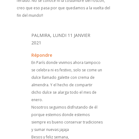
feriado. No se conoce ni la costumbre del roscón,
creo que eso pasa por que quedamos a la vuelta del
fin del mundo!!
PALMIRA, LUNDI 11 JANVIER
2021
Répondre
En París donde vivimos ahora tampoco
se celebra ni es festivo, solo se come un
dulce llamado galette con crema de
almendra. Y el hecho de compartir
dicho dulce se alarga todo el mes de
enero.
Nosotros seguimos disfrutando de él
porque estemos donde estemos
siempre es bueno conservar tradiciones
y sumar nuevas jajaja
Besos y feliz semana,