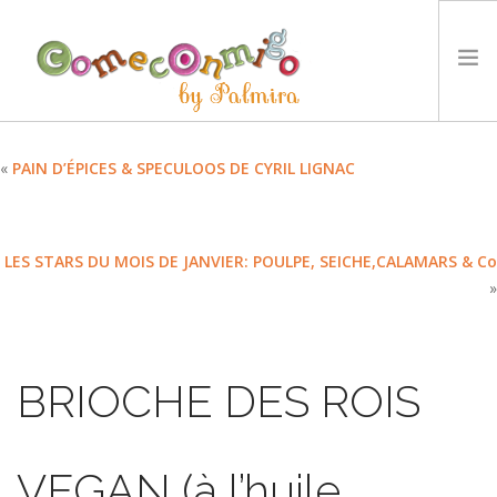
ACCUEIL
«
PAIN D’ÉPICES & SPECULOOS DE CYRIL LIGNAC
RECETTES
PRIX
LES STARS DU MOIS DE JANVIER: POULPE, SEICHE,CALAMARS & Co
NOTRE PHILOSOPHIE
»
DÉFIS
TYCCS
LANGUE :
BRIOCHE DES ROIS
SEARCH SITE
VEGAN (à l’huile