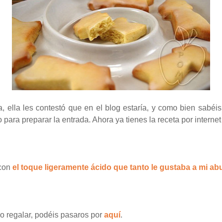
, ella les contestó que en el blog estaría, y como bien sabé
ara preparar la entrada. Ahora ya tienes la receta por internet
 con
el toque ligeramente ácido que tanto le gustaba a mi ab
 o regalar, podéis pasaros por
aquí
.