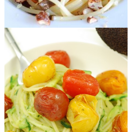
Más allá de la boloñesa ;o)
(vegano)
AGUACATE & TOMATES SALTEADOS
DÚO DE ESPAGUETIS CON SALSA DE