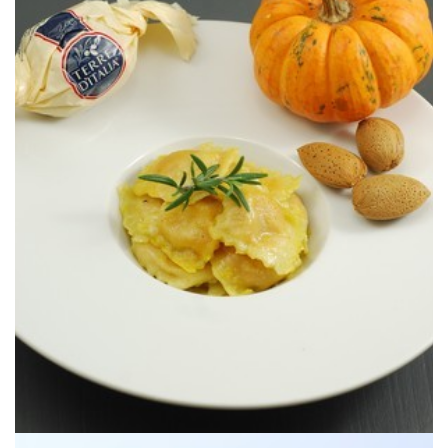
merece la pena.
Unos raviolis caseros muy otoñales, dan trabajo pero el resultado
Zucca & Amaretti)
DE ALMENDRA AMARGA (Ravioli di
RAVIOLIS DE CALABAZA Y GALLETAS