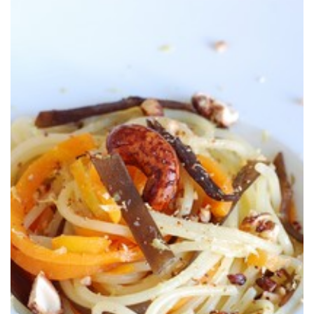
los anacardos.
tallarines de zanahoria y espagueti de mar, con el toque crujiente de
Un plato de pasta rápido, sencillo y vegetariano, enriquecido n
DE TRIGO, DE ZANAHORIA Y DE MAR
RETO ALGAS: TRIO DE ESPAGHETTIS,