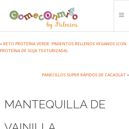
INICIO
«
RETO PROTEÍNA VERDE: PIMIENTOS RELLENOS VEGANOS (CON
PROTEÍNA DE SOJA TEXTURIZADA)
RECETAS
PREMIOS
NUESTRA FILOSOFÍA
PANECILLOS SUPER RÁPIDOS DE CACAOLAT
»
RETOS
TYCCS
IDIOMA:
MANTEQUILLA DE
SEARCH SITE
VAINILLA