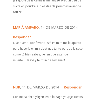
Je rajoute de la cannelle mélangée avec un peu de
sucre en poudre sur les des de pommes avant de
rouler
MARIÀ AMPARO
, 14 DE MARZO DE 2014
Responder
Que bueno, por favor!!! Está Palmira me la apunto
para hacerla en mi robot que tanto partido le saco
como tú bien sabes, tienen que estar de
muerte....Besos y feliz fin de semana!!!
NUR
, 11 DE MARZO DE 2014
Responder
Con masa philo y light!! esto lo hago yo..jeje. Besos