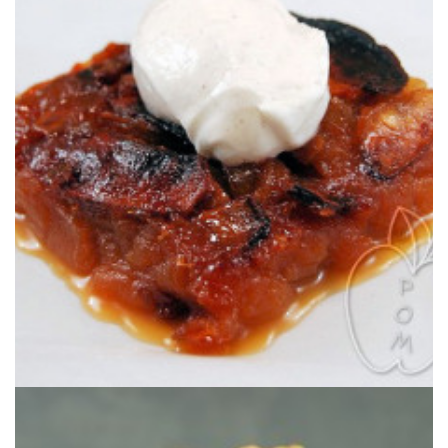
alto.
en el horno muy suave durante horas para un postre ligero por todo lo
Un postre 100% manzana donde láminas finas de manzana confitan
100% MANZANA Y (CASI) NADA MÁS
RETO TARTA DE MANZANA: ¿TARTA?