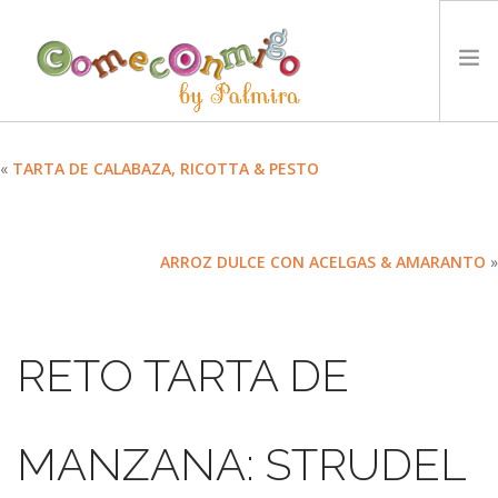
INICIO
«
TARTA DE CALABAZA, RICOTTA & PESTO
RECETAS
PREMIOS
ARROZ DULCE CON ACELGAS & AMARANTO
»
NUESTRA FILOSOFÍA
RETOS
TYCCS
RETO TARTA DE
IDIOMA:
SEARCH SITE
MANZANA: STRUDEL