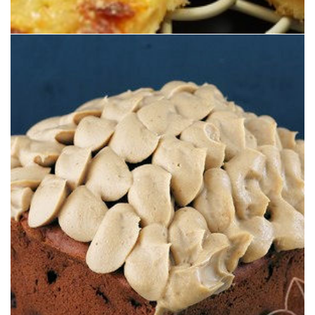
horno suave. Exquisita como todas las recetas de Ottolenghi.
manzana que lleva, por su textura suave debida a su cocción en
Una tarta de manzana ligera que sorprendente por la cantidad de
DE SIROPE DE ARCE
ESTILO OTTOLENGHI CON FROSTING
DE MANZANA & ACEITE DE OLIVA AL
RETO TARTA DE MANZANA: TARTA