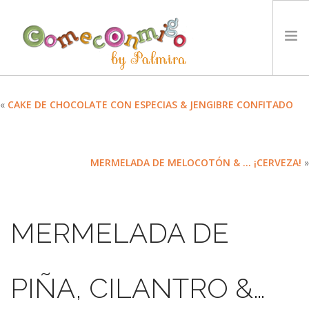
INICIO
«
CAKE DE CHOCOLATE CON ESPECIAS & JENGIBRE CONFITADO
RECETAS
PREMIOS
MERMELADA DE MELOCOTÓN & … ¡CERVEZA!
»
NUESTRA FILOSOFÍA
RETOS
TYCCS
MERMELADA DE
IDIOMA:
SEARCH SITE
PIÑA, CILANTRO &…