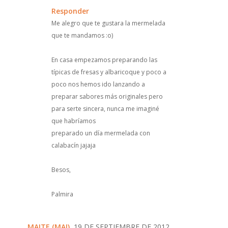
Responder
Me alegro que te gustara la mermelada
que te mandamos :o)
En casa empezamos preparando las
típicas de fresas y albaricoque y poco a
poco nos hemos ido lanzando a
preparar sabores más originales pero
para serte sincera, nunca me imaginé
que habríamos
preparado un día mermelada con
calabacín jajaja
Besos,
Palmira
MAITE (MAI)
, 19 DE SEPTIEMBRE DE 2012