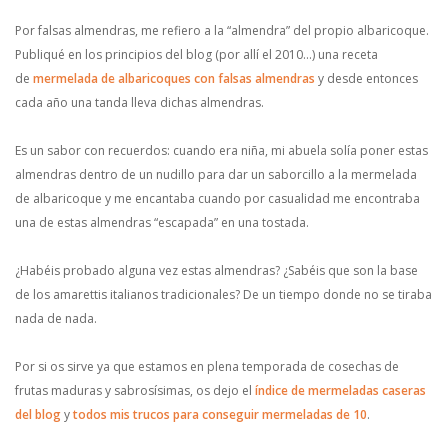
Por falsas almendras, me refiero a la “almendra” del propio albaricoque.
Publiqué en los principios del blog (por allí el 2010…) una receta
de
mermelada de albaricoques con falsas almendras
y desde entonces
cada año una tanda lleva dichas almendras.
Es un sabor con recuerdos: cuando era niña, mi abuela solía poner estas
almendras dentro de un nudillo para dar un saborcillo a la mermelada
de albaricoque y me encantaba cuando por casualidad me encontraba
una de estas almendras “escapada” en una tostada.
¿Habéis probado alguna vez estas almendras? ¿Sabéis que son la base
de los amarettis italianos tradicionales? De un tiempo donde no se tiraba
nada de nada.
Por si os sirve ya que estamos en plena temporada de cosechas de
frutas maduras y sabrosísimas, os dejo el
índice de mermeladas caseras
del blog
y
todos mis trucos para conseguir mermeladas de 10
.