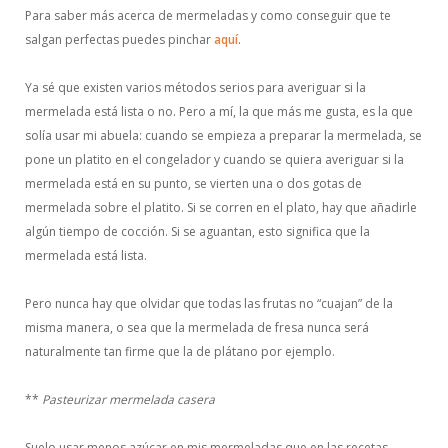
Para saber más acerca de mermeladas y como conseguir que te
salgan perfectas puedes pinchar
aquí
.
Ya sé que existen varios métodos serios para averiguar si la
mermelada está lista o no. Pero a mí, la que más me gusta, es la que
solía usar mi abuela: cuando se empieza a preparar la mermelada, se
pone un platito en el congelador y cuando se quiera averiguar si la
mermelada está en su punto, se vierten una o dos gotas de
mermelada sobre el platito. Si se corren en el plato, hay que añadirle
algún tiempo de cocción. Si se aguantan, esto significa que la
mermelada está lista.
Pero nunca hay que olvidar que todas las frutas no “cuajan” de la
misma manera, o sea que la mermelada de fresa nunca será
naturalmente tan firme que la de plátano por ejemplo.
**
Pasteurizar mermelada casera
Suelo usar menos azúcar en mis mermeladas que en las recetas