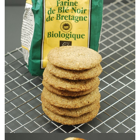
sans gluten à la saveur exquise.
De délicieux petits biscuits sablés beurrés à la farine de sarrasin et
SARRASIN (sans gluten)
GALETTES SABLÉES BRETONNES AU