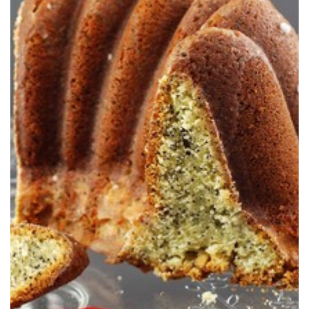
totalement addictive :o)
Tout son succès réside dans l’association citron graines de pavot
étapes pour une texture incroyable et complètement addictive.
Un gâteau facile à préparer mais qui demande de bien suivre les
permis de faire découvrir ces merveilleux gâteaux à mes cops’ :o)
C’est sans aucun doute mon Bundtcake préféré et celui qui m’a
GRAINES DE PAVOT
BUNDT CAKE AU CITRON ET AUX
LEMON&POPPY SEED BUNDT CAKE –