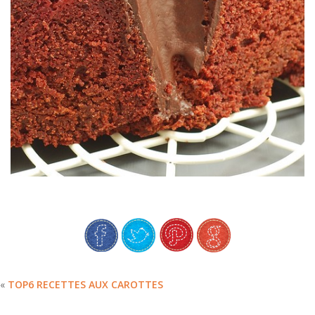
RED VELVET BUNDTCAKE (A LA
«
TOP6 RECETTES AUX CAROTTES