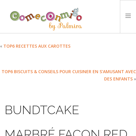
ACCUEIL
«
TOP6 RECETTES AUX CAROTTES
RECETTES
PRIX
TOP6 BISCUITS & CONSEILS POUR CUISINER EN S’AMUSANT AVEC
NOTRE PHILOSOPHIE
DES ENFANTS
»
DÉFIS
TYCCS
LANGUE :
BUNDTCAKE
SEARCH SITE
MARBRÉ FAÇON RED