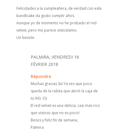
Felicidades a la cumpleañera, de verdad con este
bundtcake da gusto cumplir años.
Aunque yo de momento no he probado el red
velvet, pero me parece vistosísimo.
Un besote.
PALMIRA, VENDREDI 16
FÉVRIER 2018
Répondre
Muchas gracias Su! Ya ves que poco
queda de la rubita que abrió la caja de
tu AIG :O)
El red velvet es una delicia, casi más rico
que vistoso que no es poco!
Besos y feliz fin de semana,
Palmira