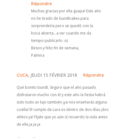
Répondre
Muchas gracias por ella guapa! Este año
no he tirado de bundtcakes para
sorprenderla pero se quedó con la
boca abierta...a ver cuando me da
tiempo publicarlo :o)
Besos y feliz fin de semana,
Palmira
CUCA
, JEUDI 15 FÉVRIER 2018
Répondre
Qué bonito bundt. Seguro que el año pasado
disfrutaron mucho con él y este año la fiesta habrá
sido todo un lujo también ¡ya nos enseñarás alguna
cosilla! El cumple de Lara es dentro de dos días ¡dos
añitos ya! Fíjate que yo aún sí recuerdo la vida antes
de ella ja ja ja