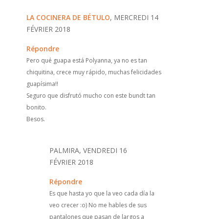
LA COCINERA DE BÉTULO
, MERCREDI 14
FÉVRIER 2018
Répondre
Pero qué guapa está Polyanna, ya no es tan
chiquitina, crece muy rápido, muchas felicidades
guapísima!!
Seguro que disfrutó mucho con este bundt tan
bonito.
Besos.
PALMIRA, VENDREDI 16
FÉVRIER 2018
Répondre
Es que hasta yo que la veo cada día la
veo crecer :o) No me hables de sus
pantalones que pasan de largos a