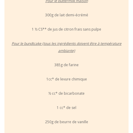
Pour le buttermilk maison
300g de lait demi-écrémé
1 ½ CS** de jus de citron frais sans pulpe
Pour le bundtcake (tous les ingrédients doivent être à température
ambiante)
385g de farine
1cc* de levure chimique
½ cc* de bicarbonate
1 cc* de sel
250g de beurre de vanille