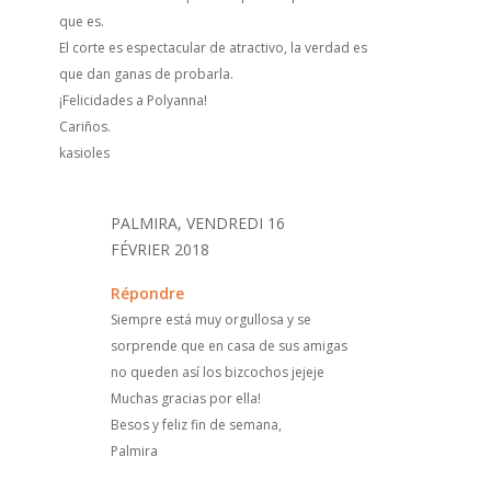
que es.
El corte es espectacular de atractivo, la verdad es
que dan ganas de probarla.
¡Felicidades a Polyanna!
Cariños.
kasioles
PALMIRA, VENDREDI 16
FÉVRIER 2018
Répondre
Siempre está muy orgullosa y se
sorprende que en casa de sus amigas
no queden así los bizcochos jejeje
Muchas gracias por ella!
Besos y feliz fin de semana,
Palmira