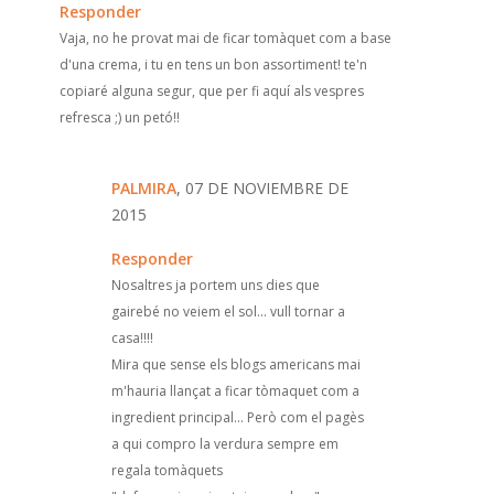
Responder
Vaja, no he provat mai de ficar tomàquet com a base
d'una crema, i tu en tens un bon assortiment! te'n
copiaré alguna segur, que per fi aquí als vespres
refresca ;) un petó!!
PALMIRA
, 07 DE NOVIEMBRE DE
2015
Responder
Nosaltres ja portem uns dies que
gairebé no veiem el sol... vull tornar a
casa!!!!
Mira que sense els blogs americans mai
m'hauria llançat a ficar tòmaquet com a
ingredient principal... Però com el pagès
a qui compro la verdura sempre em
regala tomàquets