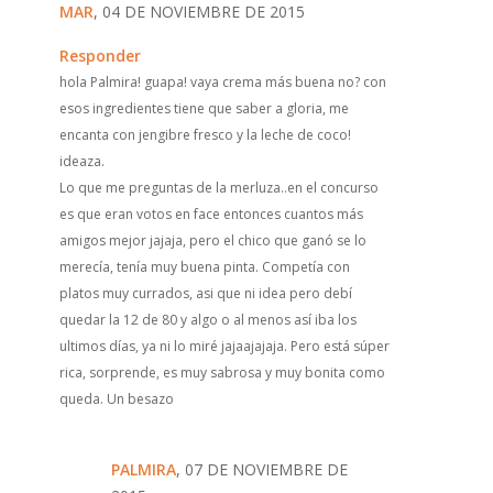
MAR
, 04 DE NOVIEMBRE DE 2015
Responder
hola Palmira! guapa! vaya crema más buena no? con
esos ingredientes tiene que saber a gloria, me
encanta con jengibre fresco y la leche de coco!
ideaza.
Lo que me preguntas de la merluza..en el concurso
es que eran votos en face entonces cuantos más
amigos mejor jajaja, pero el chico que ganó se lo
merecía, tenía muy buena pinta. Competía con
platos muy currados, asi que ni idea pero debí
quedar la 12 de 80 y algo o al menos así iba los
ultimos días, ya ni lo miré jajaajajaja. Pero está súper
rica, sorprende, es muy sabrosa y muy bonita como
queda. Un besazo
PALMIRA
, 07 DE NOVIEMBRE DE