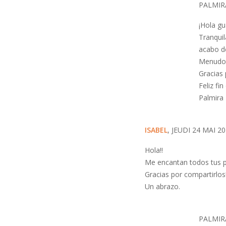
PALMIRA
¡Hola gu
Tranquil
acabo d
Menudo l
Gracias 
Feliz fi
Palmira
ISABEL
, JEUDI 24 MAI 2
Hola!!
Me encantan todos tus p
Gracias por compartirlos!
Un abrazo.
PALMIR