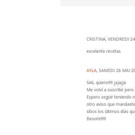
CRISTINA, VENDREDI 24
excelente recetas
AYLA
, SAMEDI 26 MAI 2
Siiiii, quiero!!!!! jajajja
Me volví a suscribir pero
Espero seguir teniendo no
otro aviso que mandaste,
sitios los últimos días q
Besote!!!!!!